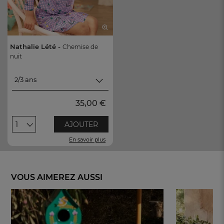
Nathalie Lété -
Chemise de
nuit
2/3 ans
2/3 ans
35,00 €
4/5 ans
1
AJOUTER
6/7 ans
En savoir plus
8/9 ans
VOUS AIMEREZ AUSSI