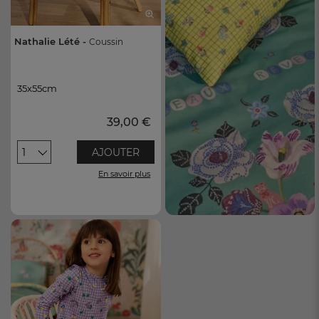
Nathalie Lété -
Coussin
35x55cm
35x55cm
39,00 €
1
AJOUTER
En savoir plus