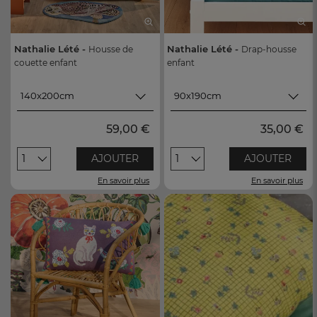
Nathalie Lété -
Nathalie Lété -
Housse de
Drap-housse
couette enfant
enfant
140x200cm
90x190cm
140x200cm
90x190cm
59,00 €
35,00 €
200x200cm
140x190cm
1
AJOUTER
1
AJOUTER
En savoir plus
En savoir plus