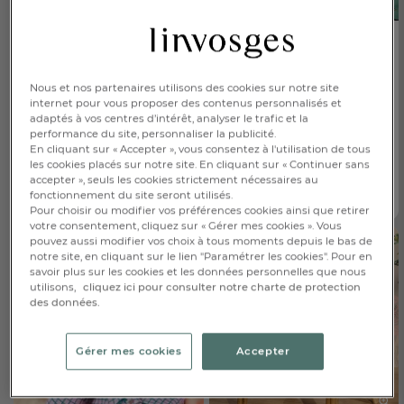
Nathalie Lété -
Nathalie Lété -
Pyjama
Taie d'oreiller
enfant
Nous et nos partenaires utilisons des cookies sur notre site
2/3 ans
65x65cm
internet pour vous proposer des contenus personnalisés et
adaptés à vos centres d’intérêt, analyser le trafic et la
2/3 ans
65x65cm
performance du site, personnaliser la publicité.
39,00 €
19,00 €
En cliquant sur « Accepter », vous consentez à l'utilisation de tous
4/5 ans
les cookies placés sur notre site. En cliquant sur « Continuer sans
1
AJOUTER
1
AJOUTER
accepter », seuls les cookies strictement nécessaires au
6/7 ans
fonctionnement du site seront utilisés.
En savoir plus
En savoir plus
Pour choisir ou modifier vos préférences cookies ainsi que retirer
8/9 ans
votre consentement, cliquez sur « Gérer mes cookies ». Vous
pouvez aussi modifier vos choix à tous moments depuis le bas de
notre site, en cliquant sur le lien "Paramétrer les cookies". Pour en
savoir plus sur les cookies et les données personnelles que nous
utilisons,
cliquez ici pour consulter notre charte de protection
des données.
Gérer mes cookies
Accepter