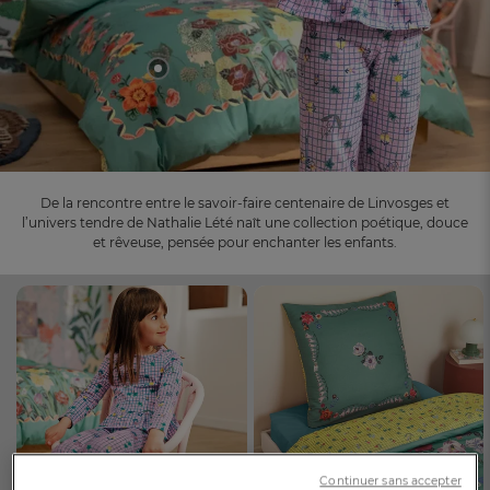
Dès
Dès
De la rencontre entre le savoir-faire centenaire de Linvosges et
l’univers tendre
de Nathalie Lété naît une collection poétique, douce
et rêveuse, pensée pour enchanter les enfants.
FR
DE
AT
BE
CH
Continuer sans accepter