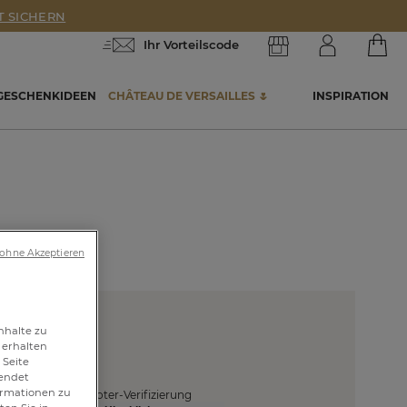
T SICHERN
Ihr Vorteilscode
GESCHENKIDEEN
CHÂTEAU DE VERSAILLES 🌷
INSPIRATION
 ohne Akzeptieren
nhalte zu
 erhalten
 Seite
wendet
formationen zu
Anti-Roboter-Verifizierung