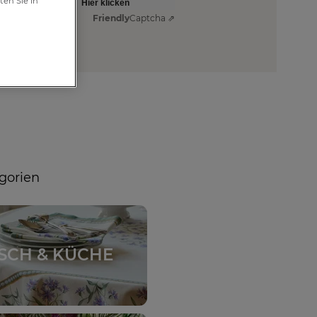
ten Sie in
Hier klicken
Friendly
Captcha ⇗
gorien
ISCH & KÜCHE