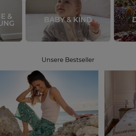
E &
BABY & KIND
DUNG
Unsere Bestseller