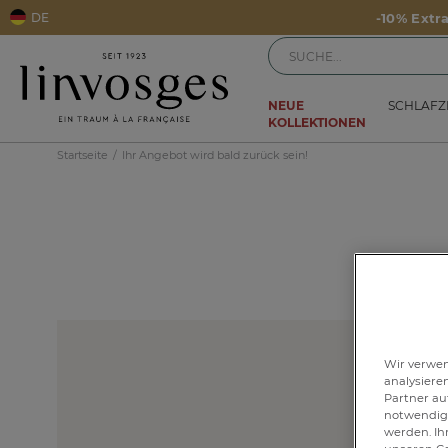
DE
-10% Extr
NEUE
SCHLAF
KOLLEKTIONEN
Startseite
Ihr Angebot wird bald zurück sein!
Wir verwen
analysiere
Partner au
notwendig 
werden. Ih