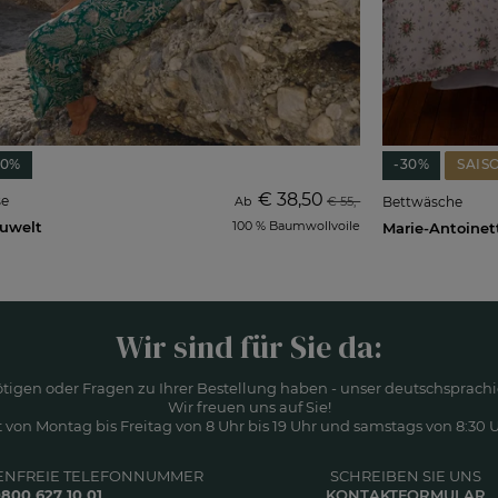
30%
-30%
SAIS
€ 38,50
e
Ab
€ 55,-
Bettwäsche
uwelt
100 % Baumwollvoile
Wir sind für Sie da:
ötigen oder Fragen zu Ihrer Bestellung haben - unser deutschsprachi
Wir freuen uns auf Sie!
 von Montag bis Freitag von 8 Uhr bis 19 Uhr und samstags von 8:30 Uh
ENFREIE TELEFONNUMMER
SCHREIBEN SIE UNS
800 627 10 01
KONTAKTFORMULAR