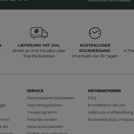
N
LIEFERUNG
MIT DHL
KOSTENLOSER
t
direkt an Ihre Haustür oder
RÜCKVERSAND
in Fr
Ihre Packstation
innerhalb von 30 Tagen
SERVICE
INFORMATIONEN
Personalisierte Stickereien
FAQ
sges
Geschenkgutschein
Kontaktieren Sie uns
Treueprogramm
Lieferung und Bezahlung
w-How
Freunde werben
Rücksendung & Umtaus
 Stil
Meterware bestellen
ataloge
Stoffmuster anfordern