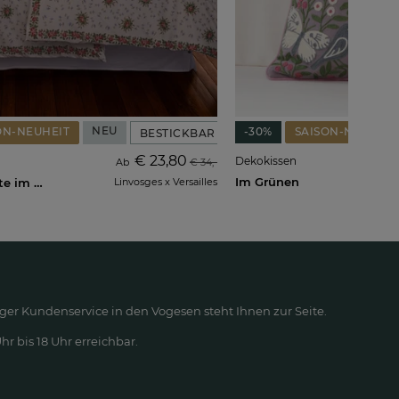
NEU
ON-NEUHEIT
-30%
SAISON-NEUHEIT
BESTICKBAR
€ 23,80
Dekokissen
Ab
€ 34,-
Im Grünen
Marie-Antoinette im Trianon
Linvosges x Versailles
ger Kundenservice in den Vogesen steht Ihnen zur Seite.
r bis 18 Uhr erreichbar.