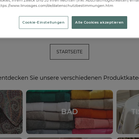
ANMELDEN
okies, ihrem Zweck und zu Ihren Rechten (inkl. Abschaltmöglichkeiten) erhal
ttps://www.linvosges.com/de/datenschutzbestimmungen.htm
Cookie-Einstellungen
Alle Cookies akzeptieren
*Der Newsletterversand erfolgt entsprechend unserer
Datenschutzerklärung
.
Sie können sich jederzeit von unserem Newsletter abmelden.
STARTSEITE
entdecken Sie unsere verschiedenen Produktkate
BAD
T