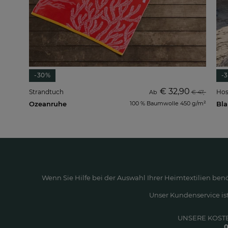
-30%
-
€ 32,90
Strandtuch
Hos
Ab
€ 47,-
Ozeanruhe
100 % Baumwolle 450 g/m²
Bla
Wenn Sie Hilfe bei der Auswahl Ihrer Heimtextilien ben
Unser Kundenservice ist
UNSERE KOST
0