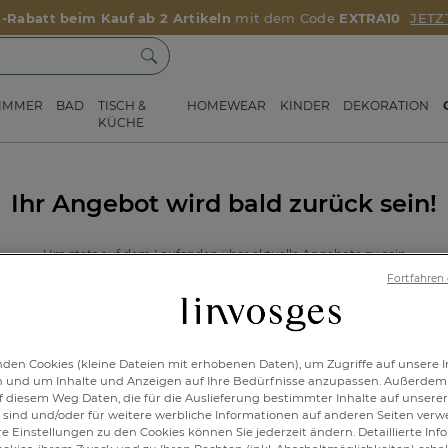
a-Rabatt beim Kauf ab 2 Artikeln
mit dem Code
EXTRA10
JETZ
ZIMMER
BAD
TISCH &
HOMEWEAR
KINDER
DEKORATION
KÜCHE
Ihr Angebot wird bald zurück sein!
Um stets auf dem Laufenden über aktuelle Angebote zu sein
können Sie sich zu unserem Newsletter anmelden.
Fortfahren
Melden Sie sich zum Newsletter an und erhalten Sie
10% Extra-Rabatt
den Cookies (kleine Dateien mit erhobenen Daten), um Zugriffe auf unsere I
n und um Inhalte und Anzeigen auf Ihre Bedürfnisse anzupassen. Außerdem
auf Ihre Bestellung
f diesem Weg Daten, die für die Auslieferung bestimmter Inhalte auf unserer
sind und/oder für weitere werbliche Informationen auf anderen Seiten ver
re Einstellungen zu den Cookies können Sie jederzeit ändern. Detaillierte In