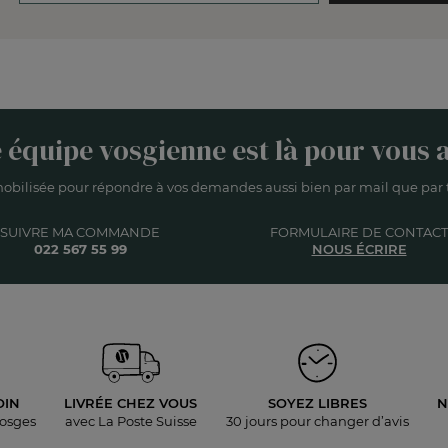
 équipe vosgienne est là pour vous a
obilisée pour répondre à vos demandes aussi bien par mail que par t
SUIVRE MA COMMANDE
FORMULAIRE DE CONTACT
022 567 55 99
NOUS ÉCRIRE
OIN
LIVRÉE
CHEZ VOUS
SOYEZ LIBRES
N
Vosges
avec La Poste Suisse
30 jours pour
changer d’avis