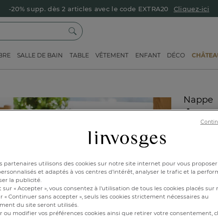
-20% supp. dès 2 articles avec le code EXTRA20
Cliquez-ici
BRE
SALLE DE BAIN
TABLE
VÊTEMENT
ENFANT
DÉCO
CHÂTEAU
Nappe
Asym
Contin
Réf : 9950
Traitemen
 partenaires utilisons des cookies sur notre site internet pour vous proposer
rsonnalisés et adaptés à vos centres d’intérêt, analyser le trafic et la perfor
Caractéri
er la publicité.
 sur « Accepter », vous consentez à l'utilisation de tous les cookies placés sur 
r « Continuer sans accepter », seuls les cookies strictement nécessaires au
155x1
ent du site seront utilisés.
r ou modifier vos préférences cookies ainsi que retirer votre consentement, cl