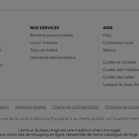
NOS SERVICES
AIDE
Broderie personnalisée
FAQ
e
Le sur-mesure
Contactez-nous
e
Tissu au mètre
Retour
Demande d'échantillons
Guides et conseils
ts
Guides des matière
Guides des tailles
Lexique du beau li
ation
Mentions légales
Charte de confidentialité
Politique de cooki
e et de la vente à distance (Fevad) et à sa charte qualité. La Fevad es
É
L'amour du beau linge est une tradition chez Linvosges.
sur notre site de shopping en ligne, l'ensemble de notre catalogue de linge