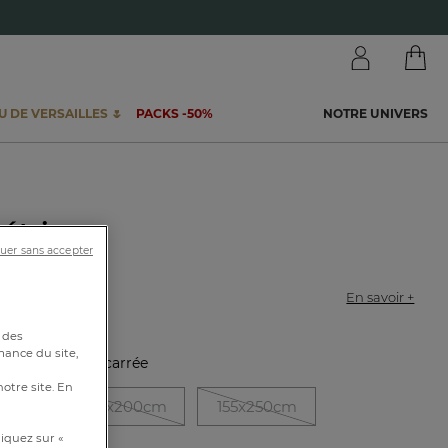
 DE VERSAILLES 🌷
PACKS -50%
NOTRE UNIVERS
étrie
uer sans accepter
82601
t déperlant
En savoir +
 des
mance du site,
stique :
Nappe carrée
notre site. En
55cm
155x200cm
155x250cm
iquez sur «