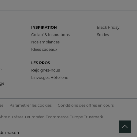
INSPIRATION
Black Friday
Collab’ & Inspirations
Soldes
Nos ambiances
Idées cadeaux
LES PROS
s
Rejoignez-nous
Linvosges Hôtellerie
nge
es
Paramétrer les cookies
Conditions des offres en cours
t membre du réseau européen Ecommerce Europe Trustmark.
LU 7ÈME MEILLEUR SITE
de vente en France
 de maison.