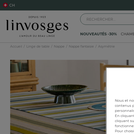
CH
NOUVEAUTÉS -30%
CHAM
Accueil
Linge de table
Nappe
Nappe fantaisie
Asymétrie
Nous et nos
contenus pe
personnalis
En cliquant
cliquant su
fonctionnem
Pour choisi