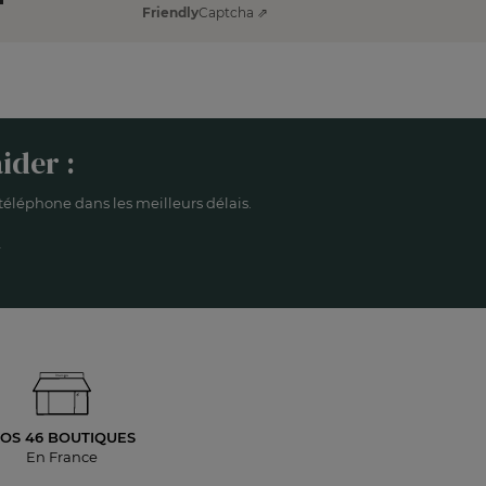
Friendly
Captcha ⇗
ider :
éléphone dans les meilleurs délais.
OS 46 BOUTIQUES
En France