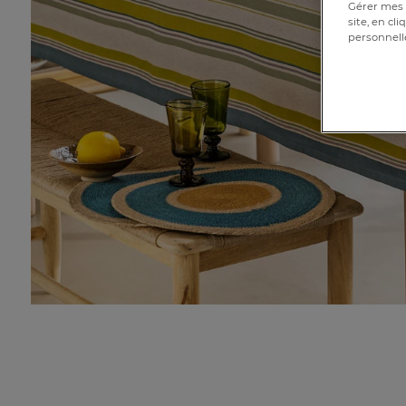
Gérer mes 
site, en cl
personnell