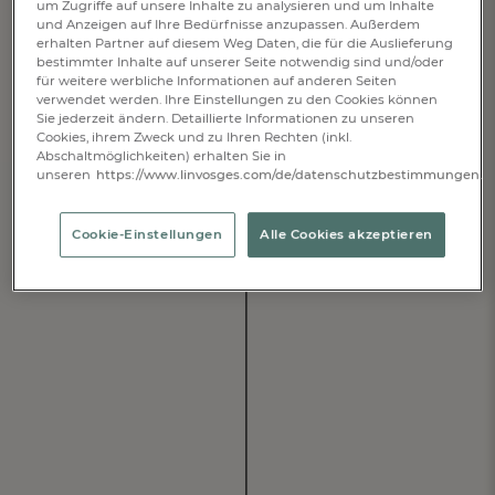
um Zugriffe auf unsere Inhalte zu analysieren und um Inhalte
1923
und Anzeigen auf Ihre Bedürfnisse anzupassen. Außerdem
erhalten Partner auf diesem Weg Daten, die für die Auslieferung
bestimmter Inhalte auf unserer Seite notwendig sind und/oder
für weitere werbliche Informationen auf anderen Seiten
verwendet werden. Ihre Einstellungen zu den Cookies können
Gründung des Unternehmens Le Linge des Vosges (zu
Sie jederzeit ändern. Detaillierte Informationen zu unseren
dt. Textilien aus den Vogesen) im Februar 1923
Cookies, ihrem Zweck und zu Ihren Rechten (inkl.
Abschaltmöglichkeiten) erhalten Sie in
unseren
https://www.linvosges.com/de/datenschutzbestimmungen.
Cookie-Einstellungen
Alle Cookies akzeptieren