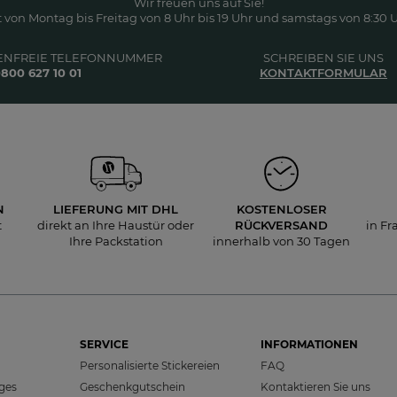
Wir freuen uns auf Sie!
 von Montag bis Freitag von 8 Uhr bis 19 Uhr und samstags von 8:30 Uh
ENFREIE TELEFONNUMMER
SCHREIBEN SIE UNS
800 627 10 01
KONTAKTFORMULAR
N
LIEFERUNG
MIT DHL
KOSTENLOSER
t
direkt an Ihre Haustür oder
RÜCKVERSAND
in Fr
Ihre Packstation
innerhalb von 30 Tagen
SERVICE
INFORMATIONEN
Personalisierte Stickereien
FAQ
sges
Geschenkgutschein
Kontaktieren Sie uns