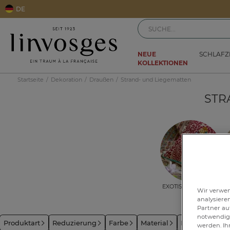
DE
NEUE
SCHLAF
KOLLEKTIONEN
Startseite
Dekoration
Draußen
Strand- und Liegematten
STR
Exotische Auszeit
Wir verwen
analysiere
Partner au
notwendig 
Produktart
Reduzierung
Farbe
Material
Inspiration
werden. Ih