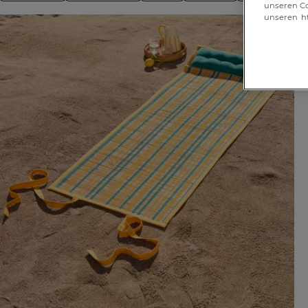
unseren Co
unseren
h