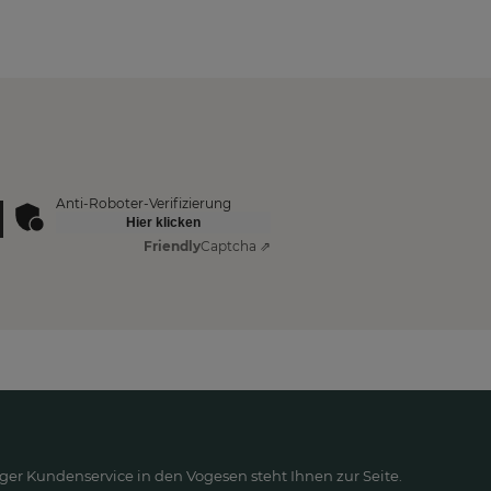
Anti-Roboter-Verifizierung
Hier klicken
Friendly
Captcha ⇗
ger Kundenservice in den Vogesen steht Ihnen zur Seite.