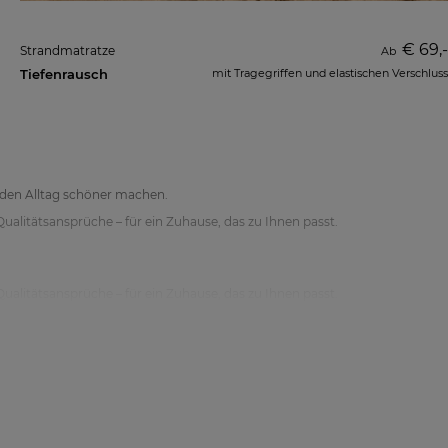
€ 69,-
Strandmatratze
Ab
Tiefenrausch
mit Tragegriffen und elastischen Verschluss
e den Alltag schöner machen.
ualitätsansprüche – für ein Zuhause, das zu Ihnen passt.
ualitätsansprüche – für ein Zuhause, das zu Ihnen passt.