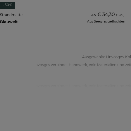
-30%
€ 34,30
Strandmatte
Ab
€ 49,-
Blauwelt
Aus Seegras geflochten
Ausgewählte Linvosges-Kolle
Linvosges verbindet Handwerk, edle Materialien und zeit
Linvosges verbindet Handwerk, edle Materialien und zeit