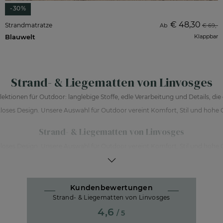
-30%
€ 48,30
Strandmatratze
Ab
€ 69,-
Blauwelt
Klappbar
Strand- & Liegematten von Linvosges
ktionen für Outdoor: langlebige Stoffe, edle Verarbeitung und Details, di
loses Design. Unsere Auswahl für Outdoor vereint Komfort, Stil und hohe Q
Strand- & Liegematten von Linvosges
loses Design. Unsere Auswahl für Outdoor vereint Komfort, Stil und hohe Q
Hochwertige Materialien & Verarbeitung
Zeitloses Design, inspiriert von Frankreich
Pflegeleicht & langlebig im Alltag
Komfort & Funktion vereint
Kundenbewertungen
Sorgfältig kuratierte Auswahl
Strand- & Liegematten von Linvosges
4,6
/ 5