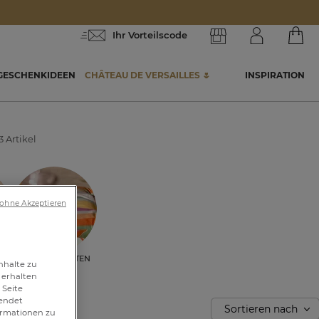
Ihr Vorteilscode
GESCHENKIDEEN
CHÂTEAU DE VERSAILLES 🌷
INSPIRATION
3 Artikel
 ohne Akzeptieren
n
Alle Stilwelten
nhalte zu
e
 erhalten
 Seite
wendet
Sortieren nach
formationen zu