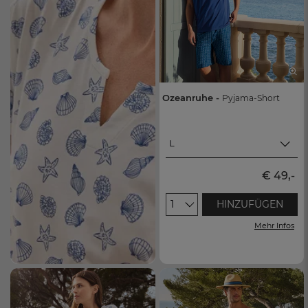
43
45
Ozeanruhe -
Pyjama-Short
L
L
€ 49,-
XXL
1
HINZUFÜGEN
M
Mehr Infos
XL