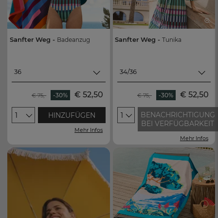
Sanfter Weg -
Sanfter Weg -
Badeanzug
Tunika
36
34/36
36
34/36
€ 52,50
€ 52,50
-30%
-30%
€ 75,-
€ 75,-
38
38/40
BENACHRICHTIGUNG
1
HINZUFÜGEN
1
40
42/44
BEI VERFÜGBARKEIT
Mehr Infos
42
46/48
Mehr Infos
44