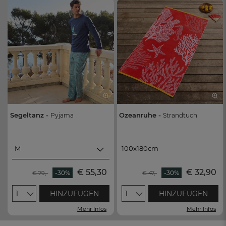
Segeltanz -
Ozeanruhe -
Pyjama
Strandtuch
M
100x180cm
M
100x180cm
€ 55,30
€ 32,90
-30%
-30%
€ 79,-
€ 47,-
L
1
HINZUFÜGEN
1
HINZUFÜGEN
XL
Mehr Infos
Mehr Infos
XXL