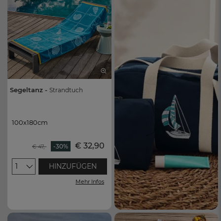
Segeltanz -
Strandtuch
100x180cm
100x180cm
€ 32,90
-30%
€ 47,-
1
HINZUFÜGEN
Mehr Infos