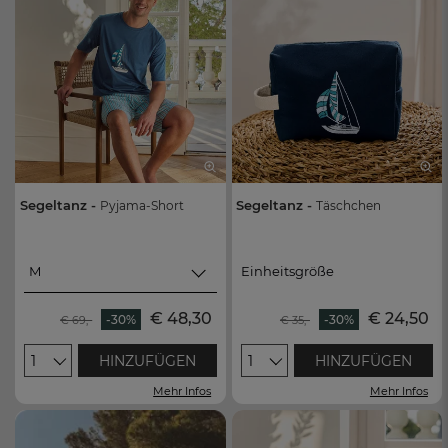
Segeltanz -
Segeltanz -
Pyjama-Short
Täschchen
M
Einheitsgröße
M
Einheitsgröße
€ 48,30
€ 24,50
-30%
-30%
€ 69,-
€ 35,-
L
1
HINZUFÜGEN
1
HINZUFÜGEN
XL
Mehr Infos
Mehr Infos
XXL