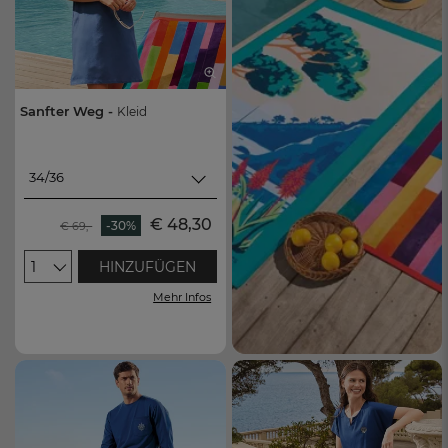
Sanfter Weg -
Kleid
34/36
34/36
€ 48,30
-30%
€ 69,-
38/40
1
HINZUFÜGEN
42/44
Mehr Infos
46/48