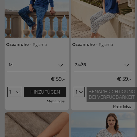
Ozeanruhe -
Ozeanruhe -
Pyjama
Pyjama
M
34/36
M
34/36
€ 59,-
€ 59,-
L
38/40
BENACHRICHTIGUNG
1
HINZUFÜGEN
1
XL
42/44
BEI VERFÜGBARKEIT
Mehr Infos
XXL
46/48
Mehr Infos