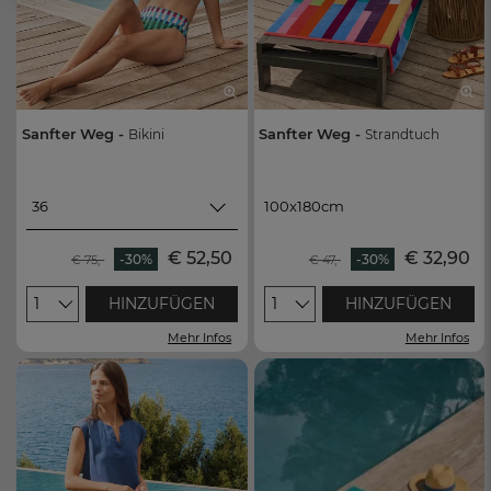
Sanfter Weg -
Sanfter Weg -
Bikini
Strandtuch
36
100x180cm
36
100x180cm
€ 52,50
€ 32,90
-30%
-30%
€ 75,-
€ 47,-
38
1
HINZUFÜGEN
1
HINZUFÜGEN
40
Mehr Infos
Mehr Infos
42
44