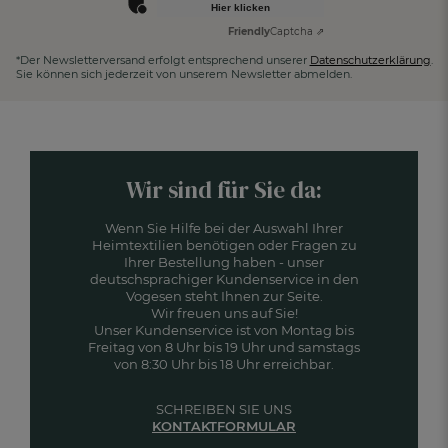
Hier klicken
Friendly
Captcha ⇗
*Der Newsletterversand erfolgt entsprechend unserer
Datenschutzerklärung
.
Sie können sich jederzeit von unserem Newsletter abmelden.
Wir sind für Sie da:
Wenn Sie Hilfe bei der Auswahl Ihrer
Heimtextilien benötigen oder Fragen zu
Ihrer Bestellung haben - unser
deutschsprachiger Kundenservice in den
Vogesen steht Ihnen zur Seite.
Wir freuen uns auf Sie!
Unser Kundenservice ist von Montag bis
Freitag von 8 Uhr bis 19 Uhr und samstags
von 8:30 Uhr bis 18 Uhr erreichbar.
SCHREIBEN SIE UNS
KONTAKTFORMULAR