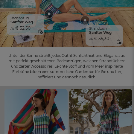
Badeanzug
Sanfter Weg
€ 52,50
Strandtuch
Ab
Sanfter Weg
€ 55,30
Ab
Unter der Sonne strahlt jedes Outfit Schlichtheit und Eleganz aus,
mit perfekt geschnittenen Badeanzügen, weichen Strandtüchern
und zarten Accessoires. Leichte Stoff und vom Meer inspirierte
Farbtöne bilden eine sommerliche Garderobe für Sie und Ihn,
raffiniert und dennoch natürlich.
FR
DE
AT
BE
CH