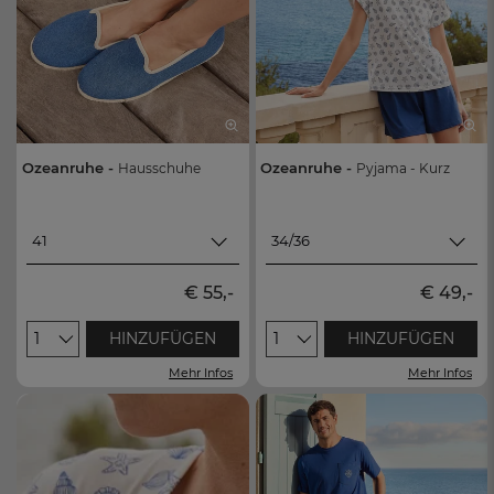
Ozeanruhe -
Ozeanruhe -
Hausschuhe
Pyjama - Kurz
41
34/36
41
34/36
€ 55,-
€ 49,-
44
38/40
1
HINZUFÜGEN
1
HINZUFÜGEN
37
42/44
Mehr Infos
Mehr Infos
38
46/48
39
40
42