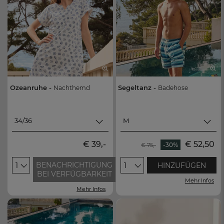
Ozeanruhe -
Segeltanz -
Nachthemd
Badehose
34/36
M
M
34/36
€ 39,-
€ 52,50
-30%
€ 75,-
L
38/40
BENACHRICHTIGUNG
1
1
HINZUFÜGEN
XL
42/44
BEI VERFÜGBARKEIT
Mehr Infos
XXL
46/48
Mehr Infos