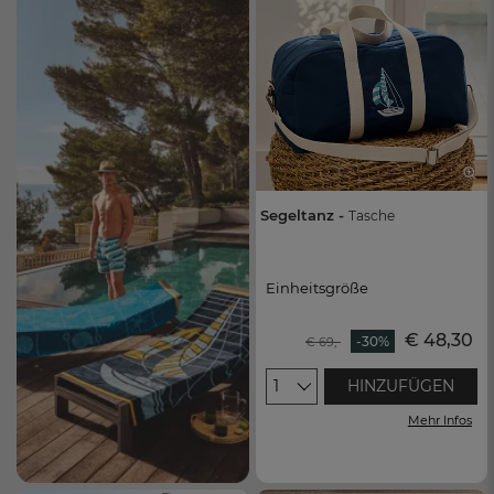
Segeltanz -
Tasche
Einheitsgröße
Einheitsgröße
€ 48,30
-30%
€ 69,-
1
HINZUFÜGEN
Mehr Infos