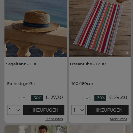
Segeltanz -
Ozeanruhe -
Hut
Fouta
Einheitsgröße
100x180cm
Einheitsgröße
100x180cm
€ 27,30
€ 29,40
-30%
-30%
€ 39,-
€ 42,-
1
HINZUFÜGEN
1
HINZUFÜGEN
Mehr Infos
Mehr Infos