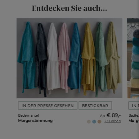
Entdecken Sie auch...
IN DER PRESSE GESEHEN
BESTICKBAR
IN
€ 89,-
Bademantel
Badtex
Ab
Morgenstimmung
Morg
23 Farben