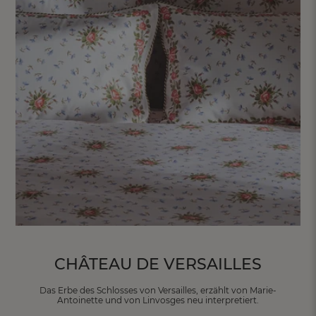
FR
DE
AT
BE
CH
CHÂTEAU DE VERSAILLES
Das Erbe des Schlosses von Versailles, erzählt von Marie-
Antoinette und von Linvosges neu interpretiert.