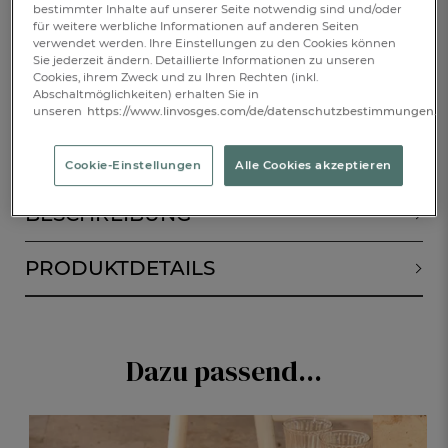
€ 39,-
bestimmter Inhalte auf unserer Seite notwendig sind und/oder
für weitere werbliche Informationen auf anderen Seiten
verwendet werden. Ihre Einstellungen zu den Cookies können
Verfügbar
Sie jederzeit ändern. Detaillierte Informationen zu unseren
Cookies, ihrem Zweck und zu Ihren Rechten (inkl.
Abschaltmöglichkeiten) erhalten Sie in
unseren
https://www.linvosges.com/de/datenschutzbestimmungen.
IN DEN WARENKORB
1
Cookie-Einstellungen
Alle Cookies akzeptieren
BESCHREIBUNG
PRODUKTDETAILS
Dazu passend...