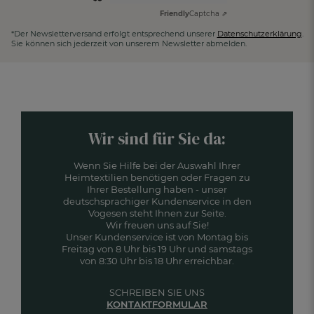
Friendly
Captcha ⇗
*Der Newsletterversand erfolgt entsprechend unserer
Datenschutzerklärung
.
Sie können sich jederzeit von unserem Newsletter abmelden.
Wir sind für Sie da:
Wenn Sie Hilfe bei der Auswahl Ihrer
Heimtextilien benötigen oder Fragen zu
Ihrer Bestellung haben - unser
deutschsprachiger Kundenservice in den
Vogesen steht Ihnen zur Seite.
Wir freuen uns auf Sie!
Unser Kundenservice ist von Montag bis
Freitag von 8 Uhr bis 19 Uhr und samstags
von 8:30 Uhr bis 18 Uhr erreichbar.
SCHREIBEN SIE UNS
KONTAKTFORMULAR