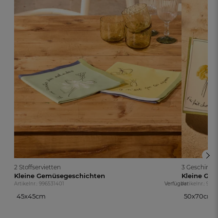
2 Stoffservietten
3 Geschirrt
Kleine Gemüsegeschichten
Kleine Ge
Artikelnr.: 996531401
Verfügbar
Artikelnr.: 996
45x45cm
50x70cm
45x45cm
50x70cm