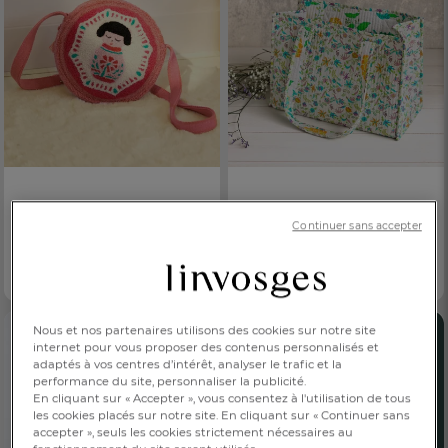
Sac rond
Cabas matelassé
Continuer sans accepter
Poupée kokeshi
Petit Pan fleurs
35,00 €
59,00 €
Dès
Dès
Motif poupée Kokeshi
Réversible
Nous et nos partenaires utilisons des cookies sur notre site
internet pour vous proposer des contenus personnalisés et
FR
DE
AT
BE
CH
adaptés à vos centres d’intérêt, analyser le trafic et la
performance du site, personnaliser la publicité.
En cliquant sur « Accepter », vous consentez à l'utilisation de tous
les cookies placés sur notre site. En cliquant sur « Continuer sans
accepter », seuls les cookies strictement nécessaires au