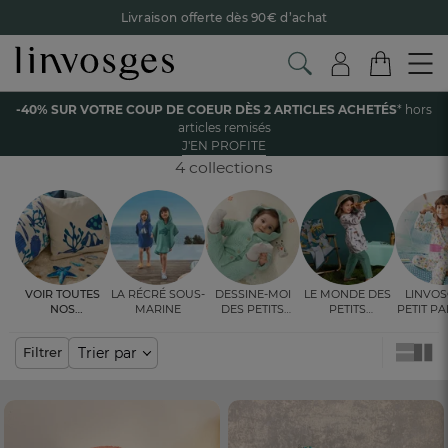
Livraison offerte dès 90€ d’achat
Retour offert avec Colissimo* !
Payez en 3x ou 4x sans frais avec Alma
Accueil
Enfant
Accessoires
-40% SUR VOTRE COUP DE COEUR DÈS 2 ARTICLES ACHETÉS
* hors
Le parrainage Linvosges : offrez 15€, recevez 15€ !
Je
articles remisés
découvre
ACCESSOIRES ENFANT ET BÉBÉ
J'EN PROFITE
-40% sur votre coup de coeur
dès 2 articles achetés !
J'en
profite
4 collections
Voir toutes
La récré sous-
Dessine-moi
Le monde des
Linvos
nos
marine
des petits
petits
Petit P
ambiances
bonheurs
explorateurs
les 
cou(l
Trier par
Filtrer