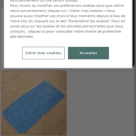
fonctionnement du site seront utilisés.
Pour choisir ou modifier vos préférences cookies ainsi que retirer
votre consentement, cliquez sur « Gérer mes cookies ». Vous
pouvez aussi modifier vos choix à tous moments depuis le bas de
notre site, en cliquant sur le lien "Paramétrer les cookies". Pour en
Hochet
savoir plus sur les cookies et les données personnelles que nous
Dans les bois
utilisons,
cliquez ici pour consulter notre charte de protection
19,00 €
Dès
des données.
100% coton
Gérer mes cookies
Accepter