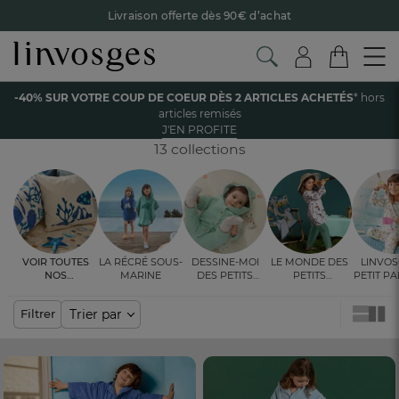
Livraison offerte dès 90€ d’achat
Retour offert avec Colissimo* !
Payez en 3x ou 4x sans frais avec Alma
Accueil
Enfant
Linge de bain
Peignoirs de bain
-40% SUR VOTRE COUP DE COEUR DÈS 2 ARTICLES ACHETÉS
* hors
Le parrainage Linvosges : offrez 15€, recevez 15€ !
Je
articles remisés
découvre
PEIGNOIRS DE BAIN ENFANT
J'EN PROFITE
-40% sur votre coup de coeur
dès 2 articles achetés !
J'en
profite
13 collections
Voir toutes
La récré sous-
Dessine-moi
Le monde des
Linvos
nos
marine
des petits
petits
Petit P
ambiances
bonheurs
explorateurs
les 
cou(l
Trier par
Filtrer