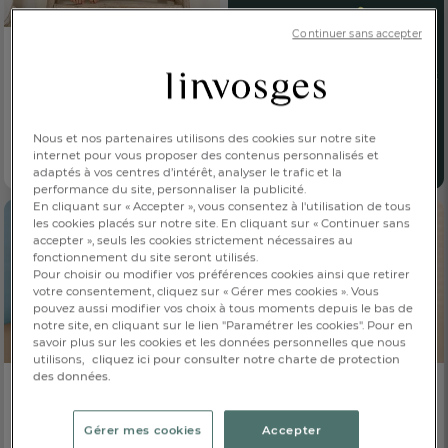
Continuer sans accepter
BRODERIE OFFERTE
PRIX DOUX
Peignoir rayé à capuche
Petit pompon
Nous et nos partenaires utilisons des cookies sur notre site
45,00 €
Dès
internet pour vous proposer des contenus personnalisés et
2 coloris
adaptés à vos centres d’intérêt, analyser le trafic et la
performance du site, personnaliser la publicité.
En cliquant sur « Accepter », vous consentez à l'utilisation de tous
les cookies placés sur notre site. En cliquant sur « Continuer sans
accepter », seuls les cookies strictement nécessaires au
fonctionnement du site seront utilisés.
Pour choisir ou modifier vos préférences cookies ainsi que retirer
votre consentement, cliquez sur « Gérer mes cookies ». Vous
pouvez aussi modifier vos choix à tous moments depuis le bas de
notre site, en cliquant sur le lien "Paramétrer les cookies". Pour en
savoir plus sur les cookies et les données personnelles que nous
utilisons,
cliquez ici pour consulter notre charte de protection
des données.
Poncho
Poncho
Voyage dans l’espace
Rêve de licornes
Gérer mes cookies
Accepter