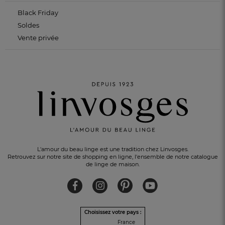
Black Friday
Soldes
Vente privée
L'amour du beau linge est une tradition chez Linvosges.
Retrouvez sur notre site de shopping en ligne, l'ensemble de notre catalogue
de linge de maison.
Choisissez votre pays :
PAIEMENT EN 3 FOIS
sans frais avec Alma
France