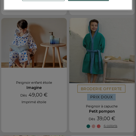
39,00 €
39,00 €
Dès
Dès
Avec capuche
Peignoir enfant étoile
Imagine
BRODERIE OFFERTE
49,00 €
Dès
PRIX DOUX
Imprimé étoile
Peignoir à capuche
Petit pompon
39,00 €
Dès
4 coloris