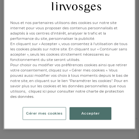
A
Alpaga
Laine issue de l’animal du même nom, mammifère de la
Nous et nos partenaires utilisons des cookies sur notre site
famille des lamas. Très résistante, cette laine est chaude,
internet pour vous proposer des contenus personnalisés et
douce et brillante.
adaptés à vos centres d’intérêt, analyser le trafic et la
performance du site, personnaliser la publicité.
Application
En cliquant sur « Accepter », vous consentez à l'utilisation de tous
En broderie, il s'agit d'un apport de tissu cousu sur un autre.
les cookies placés sur notre site. En cliquant sur « Continuer sans
accepter », seuls les cookies strictement nécessaires au
Armure
fonctionnement du site seront utilisés.
Tous les tissus sont définis par leur armure qui indique le
Pour choisir ou modifier vos préférences cookies ainsi que retirer
mode d’entrecroisement des fils de chaîne et des fils de
votre consentement, cliquez sur « Gérer mes cookies ». Vous
trame. Chaque type d’armure confère au tissu un aspect et
pouvez aussi modifier vos choix à tous moments depuis le bas de
un toucher particulier. Par exemple : la toile, le sergé ou le
notre site, en cliquant sur le lien "Paramétrer les cookies". Pour en
satin.
savoir plus sur les cookies et les données personnelles que nous
utilisons,
cliquez ici pour consulter notre charte de protection
Antitache
des données.
Traitement évitant aux étoffes la permanence des taches.
Utilisé notamment pour le linge de table et les tissus
FR
DE
AT
d’ameublement.
BE
CH
Gérer mes cookies
Accepter