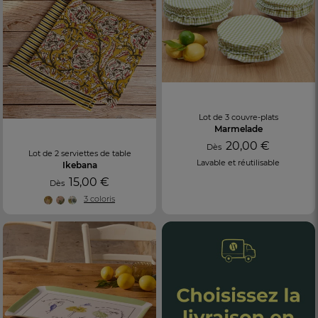
Lot de 3 couvre-plats
Marmelade
20,00 €
Dès
Lot de 2 serviettes de table
Lavable et réutilisable
Ikebana
15,00 €
Dès
3 coloris
FR
DE
AT
BE
CH