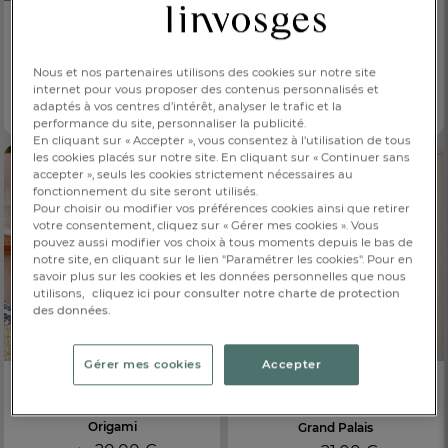
L'impérial
21,00 €
Dès
Plateau rond
Motifs en reliefs
Dîner en fête
Nous et nos partenaires utilisons des cookies sur notre site
42,00 €
internet pour vous proposer des contenus personnalisés et
Dès
adaptés à vos centres d’intérêt, analyser le trafic et la
Motifs floraux
performance du site, personnaliser la publicité.
En cliquant sur « Accepter », vous consentez à l'utilisation de tous
les cookies placés sur notre site. En cliquant sur « Continuer sans
accepter », seuls les cookies strictement nécessaires au
fonctionnement du site seront utilisés.
Pour choisir ou modifier vos préférences cookies ainsi que retirer
votre consentement, cliquez sur « Gérer mes cookies ». Vous
pouvez aussi modifier vos choix à tous moments depuis le bas de
notre site, en cliquant sur le lien "Paramétrer les cookies". Pour en
savoir plus sur les cookies et les données personnelles que nous
utilisons,
cliquez ici pour consulter notre charte de protection
des données.
Gérer mes cookies
Accepter
LA COLLAB'
Corbeille à pain
Lot de 3 torchons
Origami
Grand Palais