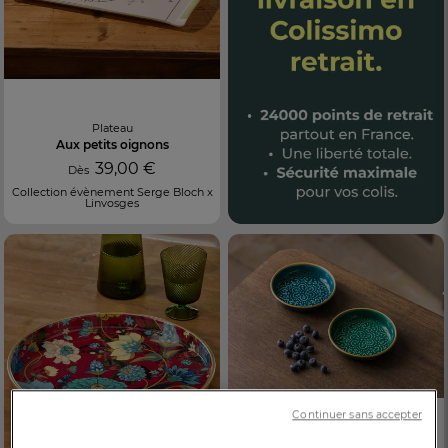
Plateau
Aux petits oignons
39,00 €
Dès
Collection évènement Serge Bloch x
Linvosges
Continuer sans accepter
Lot de 2 coupelles