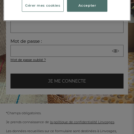
Vente Privée.
Gérer mes cookies
Accepter
Email :
Mot de passe :
Mot de passe oublié ?
JE ME CONNECTE
*Champs obligatoires.
Je prends connaissance de
la politique de confidentialité Linvosges
.
Les données recueillies sur ce formulaire sont destinées à Linvosges,