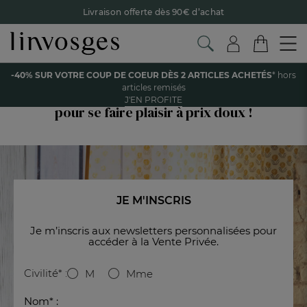
Livraison offerte dès 90€ d’achat
Retour offert avec Colissimo* !
Payez en 3x ou 4x sans frais avec Alma
-40% SUR VOTRE COUP DE COEUR DÈS 2 ARTICLES ACHETÉS
* hors
Vente Privée Linvosges
Le parrainage Linvosges : offrez 15€, recevez 15€ !
Je
articles remisés
découvre
J'EN PROFITE
-40% sur votre coup de coeur
dès 2 articles achetés !
J'en
pour se faire plaisir à prix doux !
profite
JE M'INSCRIS
Je m’inscris aux newsletters personnalisées pour
accéder à la Vente Privée.
Civilité* :
M
Mme
Nom* :