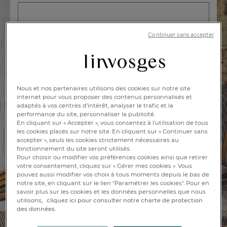
Prénom* :
Continuer sans accepter
Email* :
Nous et nos partenaires utilisons des cookies sur notre site
internet pour vous proposer des contenus personnalisés et
adaptés à vos centres d’intérêt, analyser le trafic et la
performance du site, personnaliser la publicité.
En cliquant sur « Accepter », vous consentez à l'utilisation de tous
les cookies placés sur notre site. En cliquant sur « Continuer sans
J'ACCÈDE À LA VENTE PRIVÉE
accepter », seuls les cookies strictement nécessaires au
fonctionnement du site seront utilisés.
Pour choisir ou modifier vos préférences cookies ainsi que retirer
votre consentement, cliquez sur « Gérer mes cookies ». Vous
pouvez aussi modifier vos choix à tous moments depuis le bas de
FR
DE
AT
notre site, en cliquant sur le lien "Paramétrer les cookies". Pour en
BE
CH
savoir plus sur les cookies et les données personnelles que nous
JE SUIS DÉJÀ INSCRIT
utilisons,
cliquez ici pour consulter notre charte de protection
des données.
Je me connecte à mon compte pour accéder à la