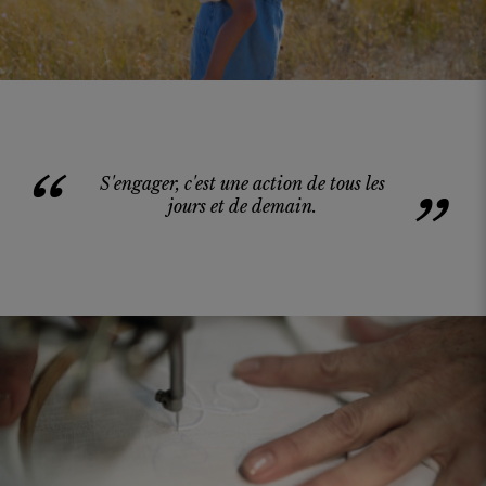
“
S'engager, c'est une action
de tous les
”
jours et de demain.
FR
DE
AT
BE
CH