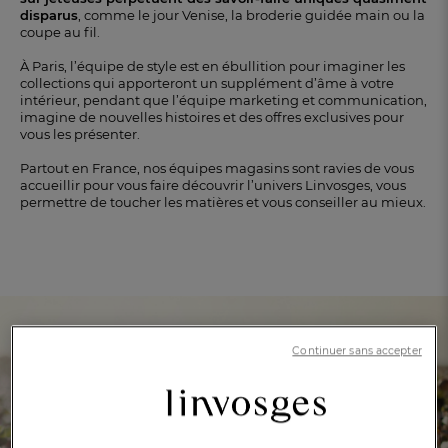
disparus
, comme le jour Venise, la broderie guidée main ou la
coupe au fil.
À Paris, l’équipe de style est en ébullition pour imaginer les
collections qui apporteront un supplément d’âme à votre
intérieur, pendant que l’équipe marketing et communication,
imagine de nouvelles histoires et des offres exclusives pour
vous les présenter.
Partout en France, nos équipes magasins sont ravies de vous
accueillir pour vous faire découvrir l’univers Linvosges, vous
permettre de toucher les matières et vous conseiller au mieux.
Continuer sans accepter