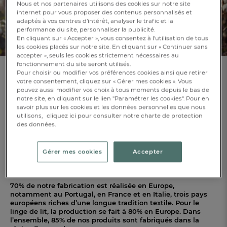
Nous et nos partenaires utilisons des cookies sur notre site
internet pour vous proposer des contenus personnalisés et
adaptés à vos centres d’intérêt, analyser le trafic et la
performance du site, personnaliser la publicité.
En cliquant sur « Accepter », vous consentez à l'utilisation de tous
les cookies placés sur notre site. En cliquant sur « Continuer sans
accepter », seuls les cookies strictement nécessaires au
fonctionnement du site seront utilisés.
Responsabiliser
Pour choisir ou modifier vos préférences cookies ainsi que retirer
votre consentement, cliquez sur « Gérer mes cookies ». Vous
notre fabrication
pouvez aussi modifier vos choix à tous moments depuis le bas de
notre site, en cliquant sur le lien "Paramétrer les cookies". Pour en
savoir plus sur les cookies et les données personnelles que nous
utilisons,
cliquez ici pour consulter notre charte de protection
des données.
De salons en voyages, au fil des rencontres et des découvertes,
nous nous sommes entourés de partenaires de confiance, qui
partagent nos valeurs et nous garantissent la meilleure
qualité ! De la France au Portugal, de l’Italie à la Chine en
Gérer mes cookies
Accepter
passant par l’Inde... nous avons voyagé pour trouver ceux avec
qui nous collaborons jour après jour.
70% de notre fabrication est réalisée en Europe,
notamment au Portugal, en France et en Italie, trois pays
européens riches d’une longue tradition textile. Pour le
linge de lit, la production se fait à 80% en Europe. Dans
l’ensemble, 85% de nos produits sont fabriqués dans la