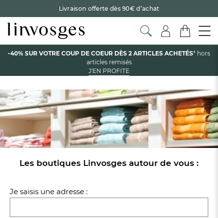
Livraison offerte dès 90€ d’achat
Retour offert avec Colissimo* !
Payez en 3x ou 4x sans frais avec Alma
Accueil
Nos boutiques
-40% SUR VOTRE COUP DE COEUR DÈS 2 ARTICLES ACHETÉS
* hors
Le parrainage Linvosges : offrez 15€, recevez 15€ !
Je
articles remisés
découvre
NOS MAGASINS
J'EN PROFITE
-40% sur votre coup de coeur
dès 2 articles achetés !
J'en
profite
Les boutiques Linvosges autour de vous :
Je saisis une adresse :