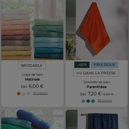
-40%
PRIX DOUX
BRODABLE
VU DANS LA PRESSE
Linge de bain
Matinale
Serviette de bain
6,00 €
Dès
Parenthèse
23 coloris
7,20 €
Dès
12,00 €
25 coloris