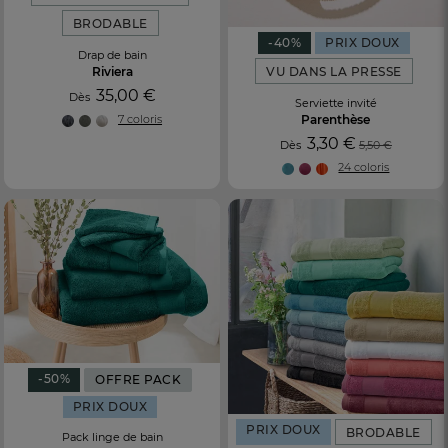
BRODABLE
-40%
PRIX DOUX
Drap de bain
VU DANS LA PRESSE
Riviera
35,00 €
Dès
Serviette invité
Parenthèse
7 coloris
3,30 €
Dès
5,50 €
24 coloris
-50%
OFFRE PACK
PRIX DOUX
PRIX DOUX
BRODABLE
Pack linge de bain