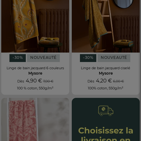
-30%
NOUVEAUTÉ
-30%
NOUVEAUTÉ
Linge de bain jacquard 6 couleurs
Linge de bain jacquard ciselé
Mysore
Mysore
4,90 €
4,20 €
Dès
7,00 €
Dès
6,00 €
100 % coton, 550g/m²
100% coton, 550g/m²
FR
DE
AT
BE
CH