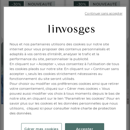
-30%
NOUVEAUTÉ
-30%
NOUVEAUTÉ
Continuer sans accepter
Linge de bain brodé
Linge de bain rayures
Fleurs de Cottage
Equinoxe
4,90 €
4,20 €
Dès
7,00 €
Dès
6,00 €
2 coloris
100% coton 550 g/m²
Nous et nos partenaires utilisons des cookies sur notre site
internet pour vous proposer des contenus personnalisés et
adaptés à vos centres d’intérêt, analyser le trafic et la
performance du site, personnaliser la publicité.
En cliquant sur « Accepter », vous consentez à l'utilisation de tous
les cookies placés sur notre site. En cliquant sur « Continuer sans
accepter », seuls les cookies strictement nécessaires au
fonctionnement du site seront utilisés.
Pour choisir ou modifier vos préférences cookies ainsi que retirer
votre consentement, cliquez sur « Gérer mes cookies ». Vous
pouvez aussi modifier vos choix à tous moments depuis le bas de
notre site, en cliquant sur le lien "Paramétrer les cookies". Pour en
savoir plus sur les cookies et les données personnelles que nous
utilisons,
cliquez ici pour consulter notre charte de protection
-30%
NOUVEAUTÉ
-30%
NOUVEAUTÉ
des données.
Linge de bain jacquard
Linge de bain brodé
Equinoxe
Botanica
Gérer mes cookies
Accepter