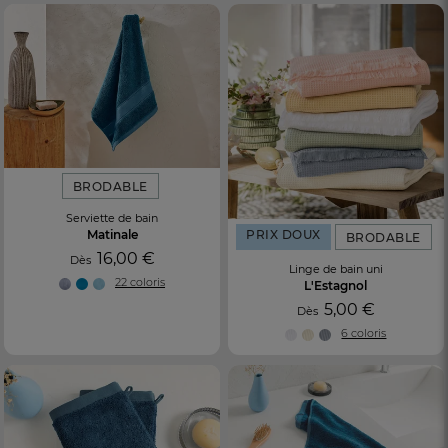
BRODABLE
Serviette de bain
Matinale
PRIX DOUX
BRODABLE
16,00 €
Dès
Linge de bain uni
22 coloris
L'Estagnol
5,00 €
Dès
6 coloris