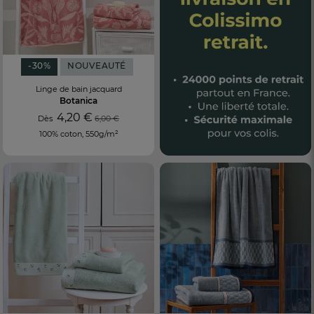
-30%
NOUVEAUTÉ
Linge de bain jacquard
Botanica
4,20 €
Dès
6,00 €
100% coton, 550g/m²