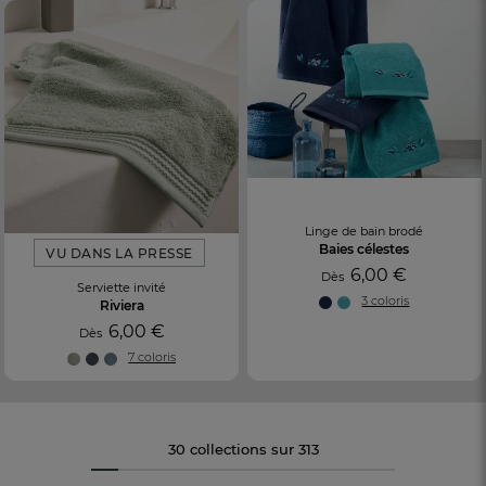
Linge de bain brodé
Baies célestes
VU DANS LA PRESSE
6,00 €
Dès
Serviette invité
3 coloris
Riviera
6,00 €
Dès
7 coloris
30 collections sur 313