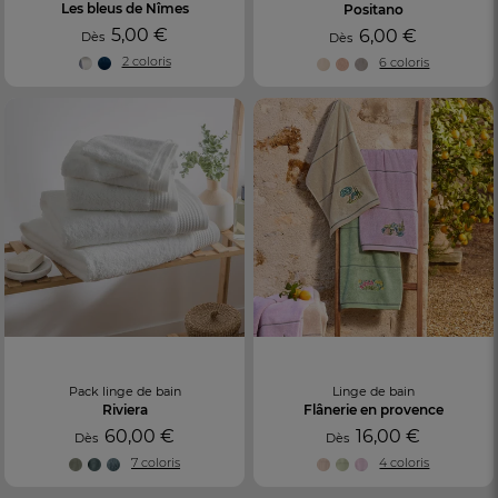
Les bleus de Nîmes
Positano
5,00 €
6,00 €
Dès
Dès
2 coloris
6 coloris
Pack linge de bain
Linge de bain
Riviera
Flânerie en provence
60,00 €
16,00 €
Dès
Dès
7 coloris
4 coloris