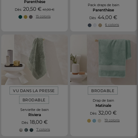
Parenthèse
Pack draps de bain
20,50 €
Dès
41,00 €
Parenthèse
15 coloris
44,00 €
Dès
6 coloris
VU DANS LA PRESSE
BRODABLE
BRODABLE
Drap de bain
Matinale
Serviette de bain
32,00 €
Dès
Riviera
19 coloris
18,00 €
Dès
7 coloris