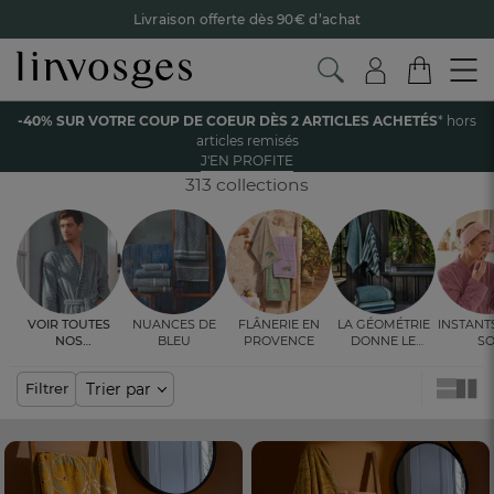
Livraison offerte dès 90€ d’achat
Retour offert avec Colissimo* !
Payez en 3x ou 4x sans frais avec Alma
Accueil
La salle de bain
Linge de bain
-40% SUR VOTRE COUP DE COEUR DÈS 2 ARTICLES ACHETÉS
* hors
Le parrainage Linvosges : offrez 15€, recevez 15€ !
Je
articles remisés
découvre
LINGE DE BAIN
J'EN PROFITE
-40% sur votre coup de coeur
dès 2 articles achetés !
J'en
profite
313 collections
Voir toutes
Nuances de
Flânerie en
La géométrie
Instant
nos
bleu
Provence
donne le
so
ambiances
rythme
Trier par
Filtrer