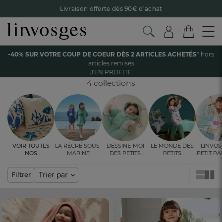
Livraison offerte dès 90€ d’achat
Retour offert avec Colissimo* !
Payez en 3x ou 4x sans frais avec Alma
Accueil
Enfant
Linge de bain
Cape de bain
-40% SUR VOTRE COUP DE COEUR DÈS 2 ARTICLES ACHETÉS
* hors
Le parrainage Linvosges : offrez 15€, recevez 15€ !
Je
articles remisés
découvre
CAPE DE BAIN ENFANT ET BÉBÉ
J'EN PROFITE
-40% sur votre coup de coeur
dès 2 articles achetés !
J'en
profite
4 collections
Voir toutes
La récré sous-
Dessine-moi
Le monde des
Linvos
nos
marine
des petits
petits
Petit P
ambiances
bonheurs
explorateurs
les 
cou(l
Trier par
Filtrer