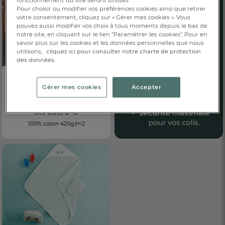
fonctionnement du site seront utilisés.
Pour choisir ou modifier vos préférences cookies ainsi que retirer
votre consentement, cliquez sur « Gérer mes cookies ». Vous
pouvez aussi modifier vos choix à tous moments depuis le bas de
notre site, en cliquant sur le lien "Paramétrer les cookies". Pour en
savoir plus sur les cookies et les données personnelles que nous
utilisons,
cliquez ici pour consulter notre charte de protection
des données.
BRODABLE
Gérer mes cookies
Accepter
Poncho
Bandes de poissons
39,00 €
Dès
100% coton 420g/m2