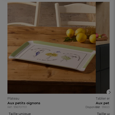
Plateau
Tablier enfa
Aux petits oignons
Aux petits
Réf : 996701701
Disponible
Réf : 99653530
Taille unique
Taille uni