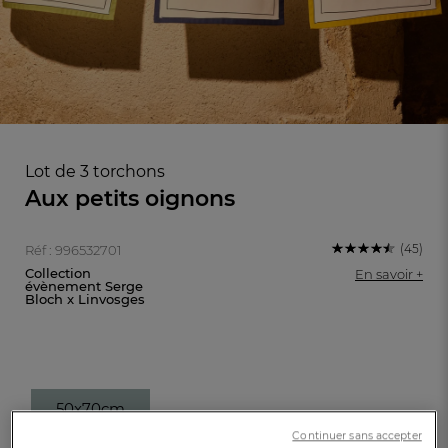
Lot de 3 torchons
Aux petits oignons
(45)
Réf : 996532701
Collection
En savoir +
évènement Serge
Bloch x Linvosges
FR
DE
AT
BE
CH
50x70cm
Continuer sans accepter