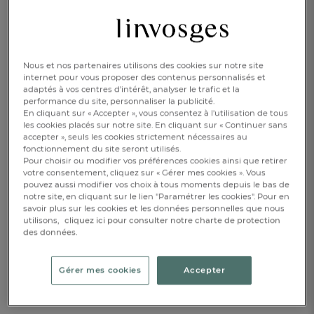
32,00 €
Disponible
Nous et nos partenaires utilisons des cookies sur notre site
internet pour vous proposer des contenus personnalisés et
adaptés à vos centres d’intérêt, analyser le trafic et la
AJOUTER AU PANIER
1
performance du site, personnaliser la publicité.
En cliquant sur « Accepter », vous consentez à l'utilisation de tous
les cookies placés sur notre site. En cliquant sur « Continuer sans
RÉSERVER EN BOUTIQUE
accepter », seuls les cookies strictement nécessaires au
fonctionnement du site seront utilisés.
Pour choisir ou modifier vos préférences cookies ainsi que retirer
votre consentement, cliquez sur « Gérer mes cookies ». Vous
DESCRIPTION
pouvez aussi modifier vos choix à tous moments depuis le bas de
notre site, en cliquant sur le lien "Paramétrer les cookies". Pour en
savoir plus sur les cookies et les données personnelles que nous
DÉTAILS
utilisons,
cliquez ici pour consulter notre charte de protection
des données.
Gérer mes cookies
Accepter
Complétez avec...