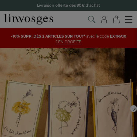
Livraison offerte dès 90€ d’achat
Retour offert avec Colissimo* !
Payez en 3x ou 4x sans frais avec Alma
Voir tous les produits de la catégorie
Le parrainage Linvosges : offrez 15€, recevez 15€ !
Je
-10% SUPP. DÈS 2 ARTICLES SUR TOUT*
avec le code
EXTRA10
découvre
J'EN PROFITE
-10% supp. dès 2 articles avec le code
EXTRA10
J'en profite