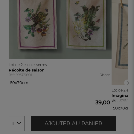
Lot de 2 essuie-verres
Récolte de saison
Réf : 996370901
Disponible
50x70cm
50x70cm
Lot de 2 ess
Imaginaire
Réf : 83797830
39,00 €
50x70cm
50x70cm
AJOUTER AU PANIER
1