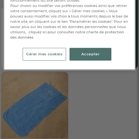
fonctionnement du site seront utilisés.
Pour choisir ou modifier vos préférences cookies ainsi que retirer
votre consentement, cliquez sur « Gérer mes cookies ». Vous
pouvez aussi modifier vos choix à tous moments depuis le bas de
notre site, en cliquant sur le lien "Paramétrer les cookies". Pour en
Hochet
savoir plus sur les cookies et les données personnelles que nous
Dans les bois
utilisons,
cliquez ici pour consulter notre charte de protection
19,00 €
Dès
des données.
100% coton
Gérer mes cookies
Accepter