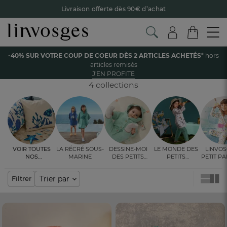
Livraison offerte dès 90€ d’achat
Retour offert avec Colissimo* !
Payez en 3x ou 4x sans frais avec Alma
Accueil
Enfant
Accessoires
-40% SUR VOTRE COUP DE COEUR DÈS 2 ARTICLES ACHETÉS
* hors
Le parrainage Linvosges : offrez 15€, recevez 15€ !
Je
articles remisés
découvre
ACCESSOIRES ENFANT ET BÉBÉ
J'EN PROFITE
-40% sur votre coup de coeur
dès 2 articles achetés !
J'en
profite
4 collections
Voir toutes
La récré sous-
Dessine-moi
Le monde des
Linvos
nos
marine
des petits
petits
Petit P
ambiances
bonheurs
explorateurs
les 
cou(l
Trier par
Filtrer