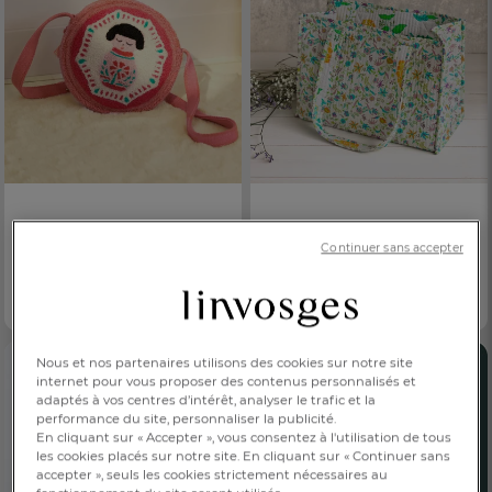
Sac rond
Cabas matelassé
Continuer sans accepter
Poupée kokeshi
Petit Pan fleurs
35,00 €
59,00 €
Dès
Dès
Motif poupée Kokeshi
Réversible
Nous et nos partenaires utilisons des cookies sur notre site
internet pour vous proposer des contenus personnalisés et
FR
DE
AT
BE
CH
adaptés à vos centres d’intérêt, analyser le trafic et la
performance du site, personnaliser la publicité.
En cliquant sur « Accepter », vous consentez à l'utilisation de tous
les cookies placés sur notre site. En cliquant sur « Continuer sans
accepter », seuls les cookies strictement nécessaires au