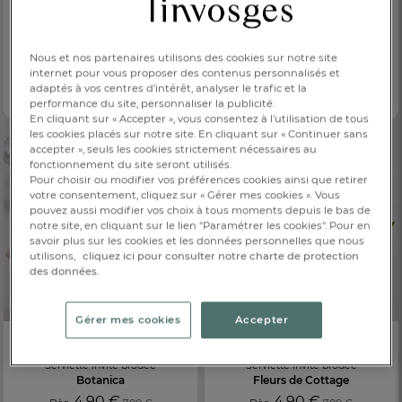
-30%
NOUVEAUTÉ
-30%
NOUVEAUTÉ
Serviette invité jacquard
Serviette invité jacquard
Botanica
Equinoxe
Nous et nos partenaires utilisons des cookies sur notre site
internet pour vous proposer des contenus personnalisés et
4,20 €
4,20 €
Dès
6,00 €
Dès
6,00 €
adaptés à vos centres d’intérêt, analyser le trafic et la
100% coton, 550g/m²
100 % coton 550 g/m²
performance du site, personnaliser la publicité.
En cliquant sur « Accepter », vous consentez à l'utilisation de tous
les cookies placés sur notre site. En cliquant sur « Continuer sans
accepter », seuls les cookies strictement nécessaires au
fonctionnement du site seront utilisés.
Pour choisir ou modifier vos préférences cookies ainsi que retirer
votre consentement, cliquez sur « Gérer mes cookies ». Vous
pouvez aussi modifier vos choix à tous moments depuis le bas de
notre site, en cliquant sur le lien "Paramétrer les cookies". Pour en
savoir plus sur les cookies et les données personnelles que nous
utilisons,
cliquez ici pour consulter notre charte de protection
des données.
Gérer mes cookies
Accepter
-30%
NOUVEAUTÉ
-30%
NOUVEAUTÉ
Serviette invité brodée
Serviette invité brodée
Botanica
Fleurs de Cottage
4,90 €
4,90 €