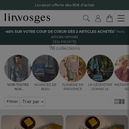
Livraison offerte dès 90€ d’achat
Retour offert avec Colissimo* !
Payez en 3x ou 4x sans frais avec Alma
Accueil
La salle de bain
Serviette invités
-40% SUR VOTRE COUP DE COEUR DÈS 2 ARTICLES ACHETÉS
* hors
Le parrainage Linvosges : offrez 15€, recevez 15€ !
Je
articles remisés
découvre
SERVIETTE INVITÉS
J'EN PROFITE
-40% sur votre coup de coeur
dès 2 articles achetés !
J'en
profite
78 collections
Voir toutes
Nuances de
Flânerie en
La géométrie
Instant
nos
bleu
Provence
donne le
so
ambiances
rythme
Trier par
Filtrer