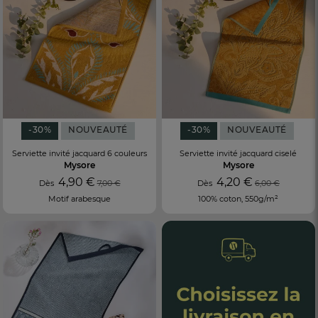
-30%
NOUVEAUTÉ
-30%
NOUVEAUTÉ
Serviette invité jacquard 6 couleurs
Serviette invité jacquard ciselé
Mysore
Mysore
4,90 €
4,20 €
Dès
7,00 €
Dès
6,00 €
Motif arabesque
100% coton, 550g/m²
FR
DE
AT
BE
CH