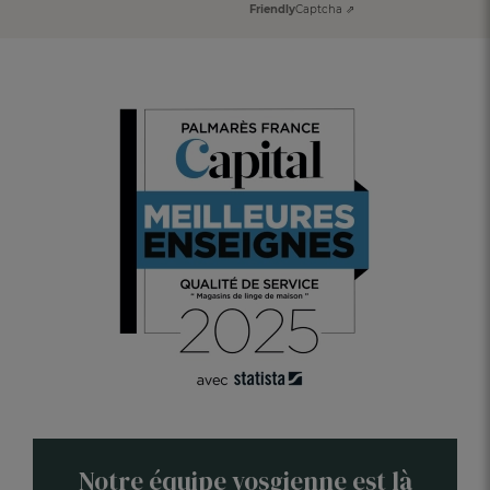
Friendly
Captcha ⇗
Notre équipe vosgienne est là