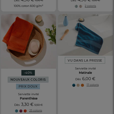
Dès
7,00 €
Dès
7,00 €
100% coton 600 g/m²
2 coloris
VU DANS LA PRESSE
Serviette invité
Matinale
-40%
6,00 €
Dès
NOUVEAUX COLORIS
17 coloris
PRIX DOUX
Serviette invité
Parenthèse
3,30 €
Dès
5,50 €
25 coloris