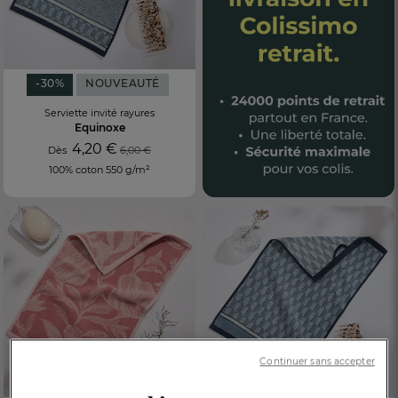
-30%
NOUVEAUTÉ
Serviette invité rayures
Equinoxe
4,20 €
Dès
6,00 €
100% coton 550 g/m²
Continuer sans accepter