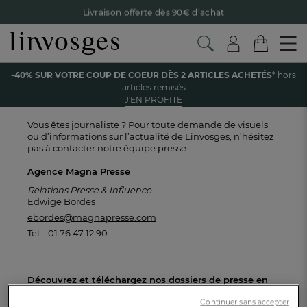
Livraison offerte dès 90€ d’achat
Retour offert avec Colissimo* !
Payez en 3x ou 4x sans frais avec Alma
Accueil
Espace presse
-40% SUR VOTRE COUP DE COEUR DÈS 2 ARTICLES ACHETÉS
* hors
Le parrainage Linvosges : offrez 15€, recevez 15€ !
Je
articles remisés
découvre
ESPACE PRESSE
J'EN PROFITE
-40% sur votre coup de coeur
dès 2 articles achetés !
J'en
profite
Vous êtes journaliste ? Pour toute demande de visuels
ou d’informations sur l’actualité de Linvosges, n’hésitez
pas à contacter notre équipe presse.
Agence Magna Presse
Relations Presse & Influence
Edwige Bordes
ebordes@magnapresse.com
Tel. : 01 76 47 12 90
Découvrez et téléchargez nos dossiers de presse en
format PDF :
Continuer sans accepter