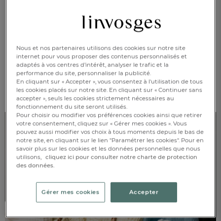
Dossier de presse linge de maison Automne-Hiver 2026
Dossier de presse linge de maison Printemps-Été 2026
Dossier de presse linge de maison Automne-Hiver 2025
Dossier de presse linge de maison Printemps-Été 2025
Dossier de presse linge de maison Automne-Hiver 2024
Nous et nos partenaires utilisons des cookies sur notre site
internet pour vous proposer des contenus personnalisés et
Dossier de presse linge de maison Printemps-Été 2024
adaptés à vos centres d’intérêt, analyser le trafic et la
Dossier de presse linge de maison Automne-Hiver 2023
performance du site, personnaliser la publicité.
Dossier de presse linge de maison Printemps-Été 2023 -
En cliquant sur « Accepter », vous consentez à l'utilisation de tous
100 ans
les cookies placés sur notre site. En cliquant sur « Continuer sans
accepter », seuls les cookies strictement nécessaires au
fonctionnement du site seront utilisés.
Pour choisir ou modifier vos préférences cookies ainsi que retirer
votre consentement, cliquez sur « Gérer mes cookies ». Vous
pouvez aussi modifier vos choix à tous moments depuis le bas de
notre site, en cliquant sur le lien "Paramétrer les cookies". Pour en
savoir plus sur les cookies et les données personnelles que nous
utilisons,
cliquez ici pour consulter notre charte de protection
des données.
FR
DE
AT
BE
CH
Gérer mes cookies
Accepter