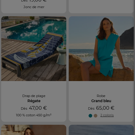
Dès
Jonc de mer
Drap de plage
Robe
Régate
Grand bleu
47,00 €
65,00 €
Dès
Dès
100 % coton 450 g/m²
2 coloris