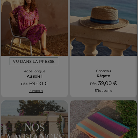
VU DANS LA PRESSE
Chapeau
Robe longue
Régate
Au soleil
39,00 €
69,00 €
Dès
Dès
Effet paille
2 coloris