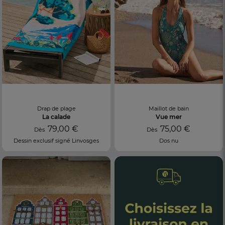
Drap de plage
Maillot de bain
La calade
Vue mer
79,00 €
75,00 €
Dès
Dès
Dessin exclusif signé Linvosges
Dos nu
FR
DE
AT
BE
CH