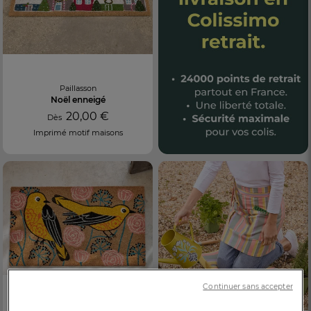
Paillasson
Noël enneigé
20,00 €
Dès
Imprimé motif maisons
Continuer sans accepter
Paillasson