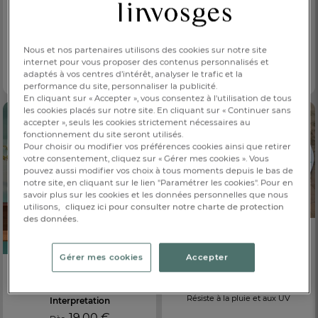
Chamarré
20,00 €
Dès
Tablier de jardinage
Fibres de coco
Fantaisie
Nous et nos partenaires utilisons des cookies sur notre site
29,00 €
internet pour vous proposer des contenus personnalisés et
Dès
adaptés à vos centres d’intérêt, analyser le trafic et la
Traitement enduit
performance du site, personnaliser la publicité.
En cliquant sur « Accepter », vous consentez à l'utilisation de tous
les cookies placés sur notre site. En cliquant sur « Continuer sans
accepter », seuls les cookies strictement nécessaires au
fonctionnement du site seront utilisés.
Pour choisir ou modifier vos préférences cookies ainsi que retirer
votre consentement, cliquez sur « Gérer mes cookies ». Vous
pouvez aussi modifier vos choix à tous moments depuis le bas de
notre site, en cliquant sur le lien "Paramétrer les cookies". Pour en
savoir plus sur les cookies et les données personnelles que nous
utilisons,
cliquez ici pour consulter notre charte de protection
des données.
Tapis extérieur
Gérer mes cookies
Accepter
Farniente
42,00 €
Dès
Cache-pot en jonc de mer
Résiste à la pluie et aux UV
Interpretation
19,00 €