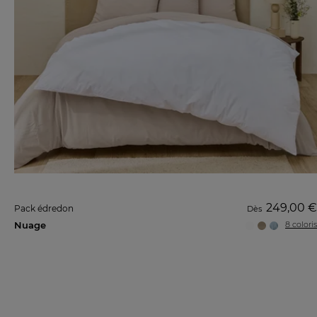
249,00 €
Pack édredon
Dès
Nuage
8 coloris