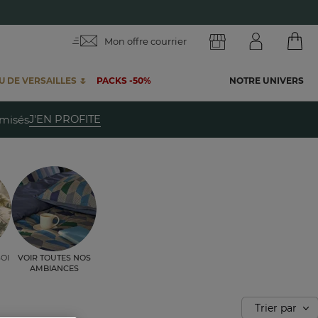
Mon offre courrier
 DE VERSAILLES 🌷
PACKS -50%
NOTRE UNIVERS
te
J'EN PROFITE
emisés
oi
Voir toutes nos
ambiances
Trier par