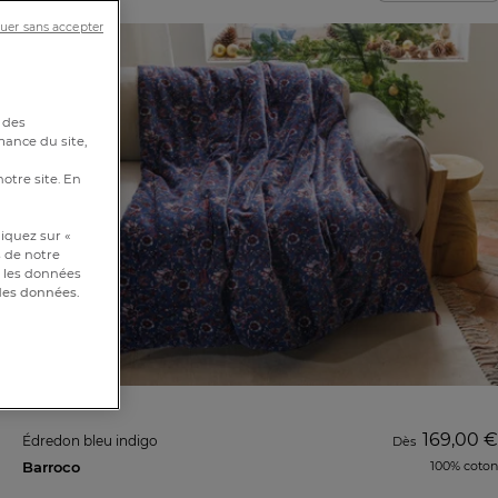
uer sans accepter
 des
mance du site,
notre site. En
iquez sur «
s de notre
et les données
 des données.
169,00 €
Édredon bleu indigo
Dès
Barroco
100% coton