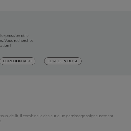
EDREDON VERT
EDREDON BEIGE
ssus-de-lit, il combine la chaleur d’un garnissage soigneusement
s.