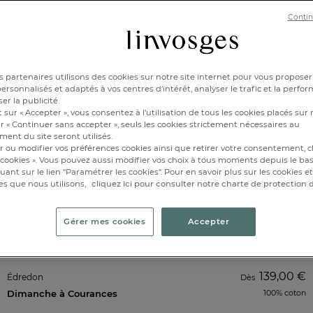
Contin
 partenaires utilisons des cookies sur notre site internet pour vous proposer
rsonnalisés et adaptés à vos centres d’intérêt, analyser le trafic et la perfor
er la publicité.
 sur « Accepter », vous consentez à l'utilisation de tous les cookies placés sur 
r « Continuer sans accepter », seuls les cookies strictement nécessaires au
ent du site seront utilisés.
r ou modifier vos préférences cookies ainsi que retirer votre consentement, cl
cookies ». Vous pouvez aussi modifier vos choix à tous moments depuis le ba
iquant sur le lien "Paramétrer les cookies". Pour en savoir plus sur les cookies 
es que nous utilisons,
cliquez ici pour consulter notre charte de protection
Gérer mes cookies
Accepter
139,00 €
Édredon
Dès
Dimanche à Courances
100% coton