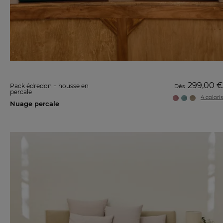
299,00 €
Pack édredon + housse en
Dès
percale
4 coloris
Nuage percale