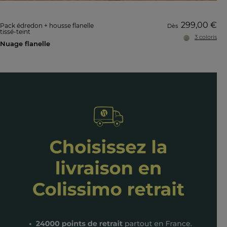
299,00 €
Pack édredon + housse flanelle
Dès
tissé-teint
3 coloris
Nuage flanelle