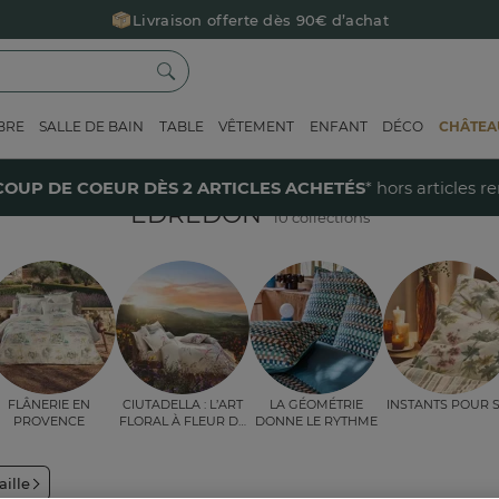
Livraison offerte dès 90€ d’achat
Retour offert avec Colissimo* !
Payez en 3x ou 4x sans frais avec Alma
BRE
SALLE DE BAIN
TABLE
VÊTEMENT
ENFANT
DÉCO
CHÂTEAU
Le parrainage Linvosges : offrez 15€, recevez 15€ !
Je découvre
40% sur votre coup de coeur
dès 2 articles achetés !
J'en profi
COUP DE COEUR DÈS 2 ARTICLES ACHETÉS
* hors articles r
ÉDREDON
10 collections
Flânerie en
Ciutadella : l’art
La géométrie
Instants pour s
Provence
floral à fleur de
donne le rythme
lit
aille