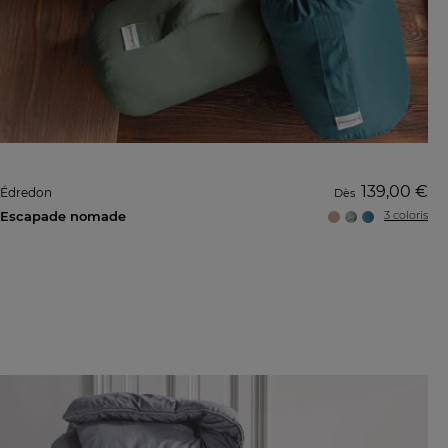
139,00 €
Édredon
Dès
Escapade nomade
3 coloris