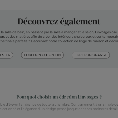
ESTER
EDREDON COTON-LIN
EDREDON ORANGE
Pourquoi choisir un édredon Linvosges ?
able d’élever l’ambiance de toute la chambre. Contrairement à un simple de
électionné et l’élégance d’un design pensé jusque dans ses moindres détail