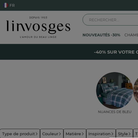
FR
NOUVEAUTÉS -30%
CHAM
Accueil
La chambre
Dessus de lit
Edredon
-
-40% SUR VOTRE 
Nuances de bleu
Type de produit
Couleur
Matière
Inspiration
Style
T