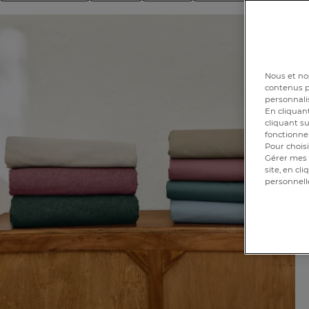
Nous et nos
contenus pe
personnalis
En cliquant
cliquant su
fonctionnem
Pour choisi
Gérer mes 
site, en cl
personnell