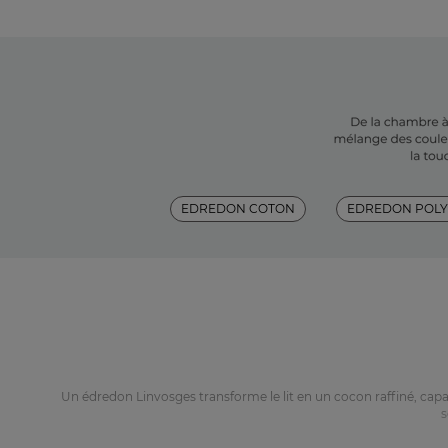
EDREDON COTON
EDREDON POLY
Un édredon Linvosges transforme le lit en un cocon raffiné, cap
s