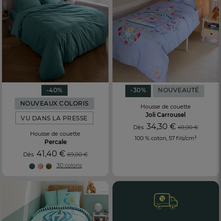
-40%
-30%
NOUVEAUTÉ
NOUVEAUX COLORIS
Housse de couette
Joli Carrousel
VU DANS LA PRESSE
34,30 €
Dès
49,00 €
Housse de couette
100 % coton, 57 fils/cm²
Percale
41,40 €
Dès
69,00 €
30 coloris
FR
DE
AT
BE
CH