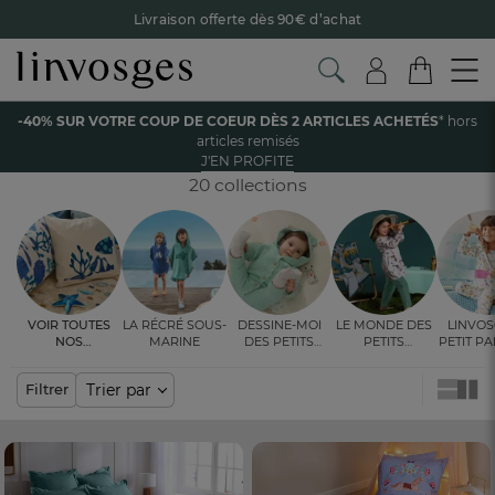
Livraison offerte dès 90€ d’achat
Retour offert avec Colissimo* !
Payez en 3x ou 4x sans frais avec Alma
Accueil
Enfant
Linge de lit
Housse de couette
-40% SUR VOTRE COUP DE COEUR DÈS 2 ARTICLES ACHETÉS
* hors
Le parrainage Linvosges : offrez 15€, recevez 15€ !
Je
articles remisés
découvre
HOUSSE DE COUETTE ENFANT
J'EN PROFITE
-40% sur votre coup de coeur
dès 2 articles achetés !
J'en
profite
20 collections
Voir toutes
La récré sous-
Dessine-moi
Le monde des
Linvos
nos
marine
des petits
petits
Petit P
ambiances
bonheurs
explorateurs
les 
cou(l
Trier par
Filtrer