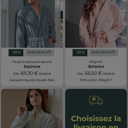
-30%
NOUVEAUTÉ
-30%
NOUVEAUTÉ
Peignoir jacquard rayures
Peignoir
Equinoxe
Botanica
69,30 €
66,50 €
Dès
99,00 €
Dès
95,00 €
Jacquard rayures double face
100% coton, 550g/m²
FR
DE
AT
BE
CH