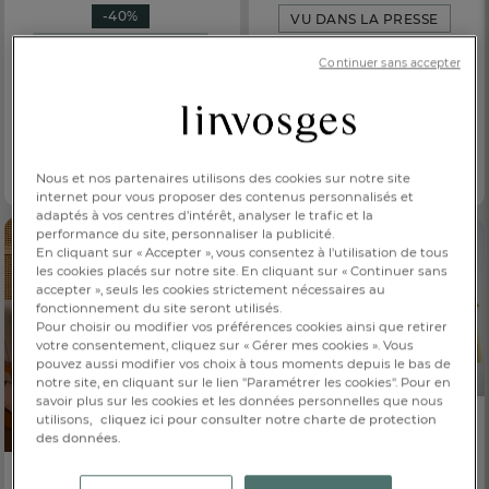
-40%
VU DANS LA PRESSE
NOUVEAUX COLORIS
BRODABLE
Continuer sans accepter
BRODERIE OFFERTE
Peignoir
Matinale
Peignoir femme
89,00 €
Parenthèse
Dès
49,20 €
22 coloris
Dès
82,00 €
Nous et nos partenaires utilisons des cookies sur notre site
9 coloris
internet pour vous proposer des contenus personnalisés et
adaptés à vos centres d’intérêt, analyser le trafic et la
performance du site, personnaliser la publicité.
En cliquant sur « Accepter », vous consentez à l'utilisation de tous
les cookies placés sur notre site. En cliquant sur « Continuer sans
accepter », seuls les cookies strictement nécessaires au
fonctionnement du site seront utilisés.
Pour choisir ou modifier vos préférences cookies ainsi que retirer
votre consentement, cliquez sur « Gérer mes cookies ». Vous
pouvez aussi modifier vos choix à tous moments depuis le bas de
notre site, en cliquant sur le lien "Paramétrer les cookies". Pour en
savoir plus sur les cookies et les données personnelles que nous
VU DANS LA PRESSE
utilisons,
cliquez ici pour consulter notre charte de protection
des données.
BRODABLE
VU DANS LA PRESSE
Peignoir