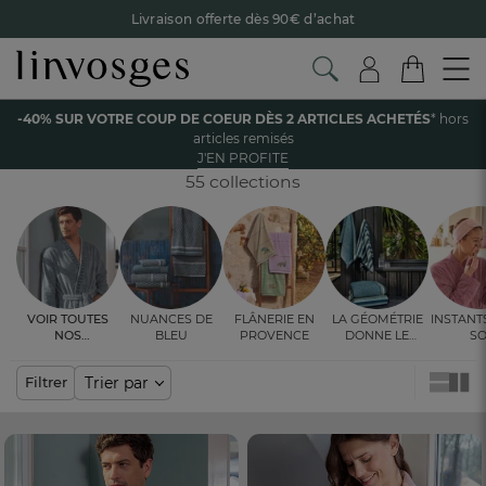
Livraison offerte dès 90€ d’achat
Retour offert avec Colissimo* !
Payez en 3x ou 4x sans frais avec Alma
Accueil
La salle de bain
Peignoir
-40% SUR VOTRE COUP DE COEUR DÈS 2 ARTICLES ACHETÉS
* hors
Le parrainage Linvosges : offrez 15€, recevez 15€ !
Je
articles remisés
découvre
PEIGNOIR
J'EN PROFITE
-40% sur votre coup de coeur
dès 2 articles achetés !
J'en
profite
55 collections
Voir toutes
Nuances de
Flânerie en
La géométrie
Instant
nos
bleu
Provence
donne le
so
ambiances
rythme
Trier par
Filtrer