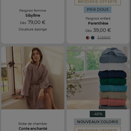
BRODERIE OFFERTE
PRIX DOUX
Peignoir femme
Sibylline
Peignoir enfant
79,00 €
Dès
Parenthèse
Doublure éponge
39,00 €
Dès
2 coloris
-40%
NOUVEAUX COLORIS
Robe de chambre
Conte enchanté
BRODERIE OFFERTE