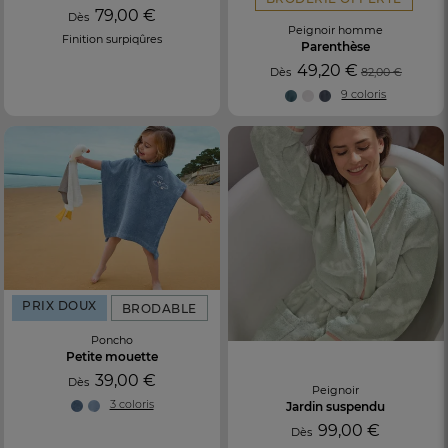
79,00 €
Dès
Peignoir homme
Finition surpiqûres
Parenthèse
49,20 €
Dès
82,00 €
9 coloris
PRIX DOUX
BRODABLE
Poncho
Petite mouette
39,00 €
Dès
Peignoir
3 coloris
Jardin suspendu
99,00 €
Dès