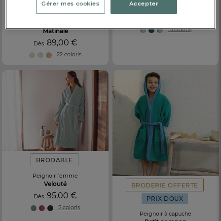
Gérer mes cookies
Accepter
Matinale
BRODABLE
89,00 €
Dès
Peignoir
15 coloris
Matinale
89,00 €
Dès
22 coloris
BRODABLE
Peignoir femme
Velouté
BRODERIE OFFERTE
95,00 €
Dès
PRIX DOUX
5 coloris
Peignoir à capuche