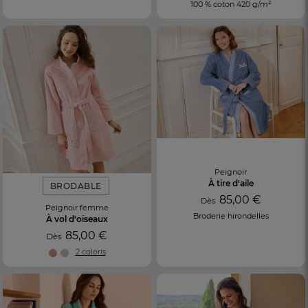
100 % coton 420 g/m²
Peignoir
À tire d'aile
BRODABLE
85,00 €
Dès
Peignoir femme
Broderie hirondelles
À vol d'oiseaux
85,00 €
Dès
2 coloris