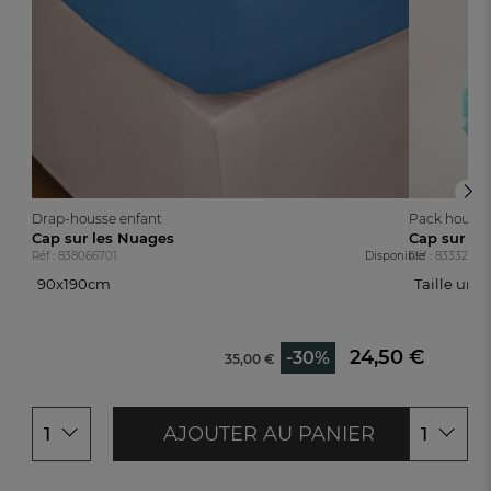
Drap-housse enfant
Pack housse d
Cap sur les Nuages
Cap sur le
Réf : 838066701
Disponible
Réf : 83332430
90x190cm
Taille uni
90x190cm
Taille uniq
24,50 €
-30%
35,00 €
AJOUTER AU PANIER
1
1