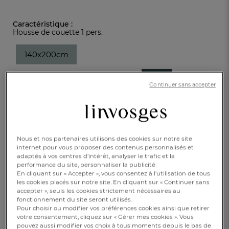
Caractéristique :
Housse de couette 1 pers.
140x200cm
-30%
34,30 €
49,00 €
Continuer sans accepter
Disponible
Nous et nos partenaires utilisons des cookies sur notre site
AJOUTER AU PANIER
1
internet pour vous proposer des contenus personnalisés et
adaptés à vos centres d’intérêt, analyser le trafic et la
performance du site, personnaliser la publicité.
RÉSERVER EN BOUTIQUE
En cliquant sur « Accepter », vous consentez à l'utilisation de tous
les cookies placés sur notre site. En cliquant sur « Continuer sans
accepter », seuls les cookies strictement nécessaires au
fonctionnement du site seront utilisés.
Pour choisir ou modifier vos préférences cookies ainsi que retirer
Drap-housse 1 à 2 pers. bonnet 35 cm
votre consentement, cliquez sur « Gérer mes cookies ». Vous
pouvez aussi modifier vos choix à tous moments depuis le bas de