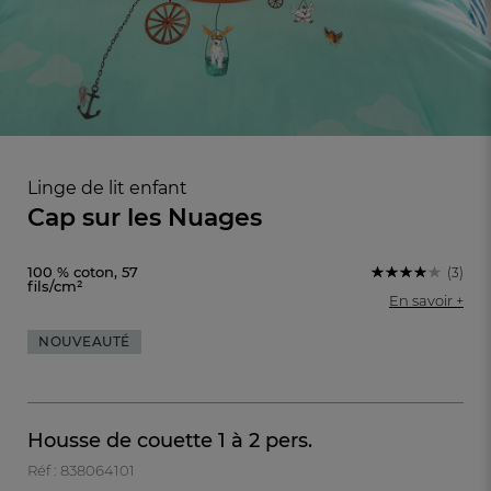
Linge de lit enfant
Cap sur les Nuages
100 % coton, 57
(3)
fils/cm²
En savoir +
NOUVEAUTÉ
FR
DE
AT
BE
CH
Housse de couette 1 à 2 pers.
Réf : 838064101