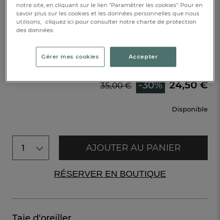
Réf : 838066701
notre site, en cliquant sur le lien "Paramétrer les cookies". Pour en
savoir plus sur les cookies et les données personnelles que nous
utilisons,
cliquez ici pour consulter notre charte de protection
des données.
Caractéristique :
Drap-housse 1 pers. bonnet 35 cm
Gérer mes cookies
Accepter
90x190cm
-30%
24,50 €
35,00 €
Disponible
AJOUTER AU PANIER
1
RÉSERVER EN BOUTIQUE
Taie d'oreiller