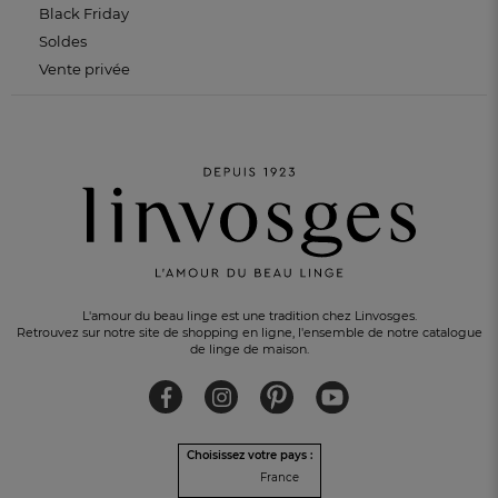
Black Friday
Soldes
Vente privée
L'amour du beau linge est une tradition chez Linvosges.
Retrouvez sur notre site de shopping en ligne, l'ensemble de notre catalogue
de linge de maison.
 EN 3 FOIS
sans frais avec Alma
UN CA
Choisissez votre pays :
France