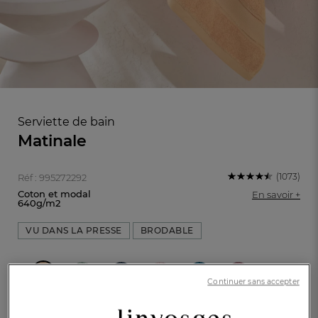
Serviette de bain
Matinale
(1073)
Réf : 995272292
Coton et modal
En savoir +
640g/m2
VU DANS LA PRESSE
BRODABLE
FR
DE
AT
BE
CH
Continuer sans accepter
Dragée