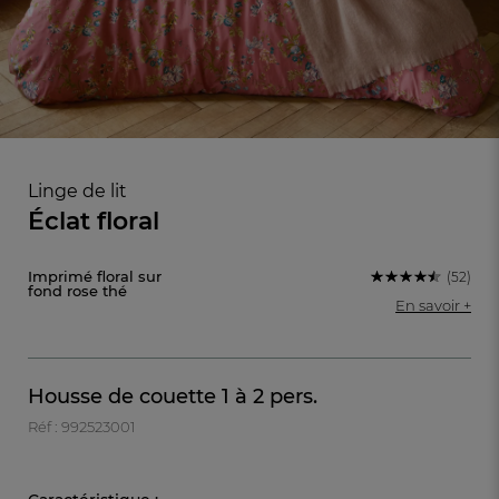
Linge de lit
Éclat floral
Imprimé floral sur
(52)
fond rose thé
En savoir +
FR
DE
AT
Housse de couette 1 à 2 pers.
BE
CH
Réf : 992523001