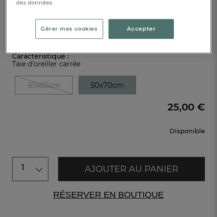
des données.
Taie d'oreiller
Réf : 992516501
Gérer mes cookies
Accepter
Caractéristique :
Taie d'oreiller carrée
65x65cm
50x70cm
25,00 €
Disponible
1
AJOUTER AU PANIER
RÉSERVER EN BOUTIQUE