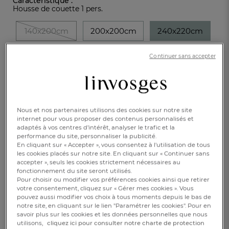
Caractéristique :
Housse de couette 1 pers.
140x200cm
200x200cm
240x220cm
260x240cm
Continuer sans accepter
135,00 €
Disponible
Nous et nos partenaires utilisons des cookies sur notre site
internet pour vous proposer des contenus personnalisés et
adaptés à vos centres d’intérêt, analyser le trafic et la
performance du site, personnaliser la publicité.
En cliquant sur « Accepter », vous consentez à l'utilisation de tous
les cookies placés sur notre site. En cliquant sur « Continuer sans
accepter », seuls les cookies strictement nécessaires au
1
AJOUTER AU PANIER
fonctionnement du site seront utilisés.
Pour choisir ou modifier vos préférences cookies ainsi que retirer
votre consentement, cliquez sur « Gérer mes cookies ». Vous
RÉSERVER EN BOUTIQUE
pouvez aussi modifier vos choix à tous moments depuis le bas de
notre site, en cliquant sur le lien "Paramétrer les cookies". Pour en
savoir plus sur les cookies et les données personnelles que nous
utilisons,
cliquez ici pour consulter notre charte de protection