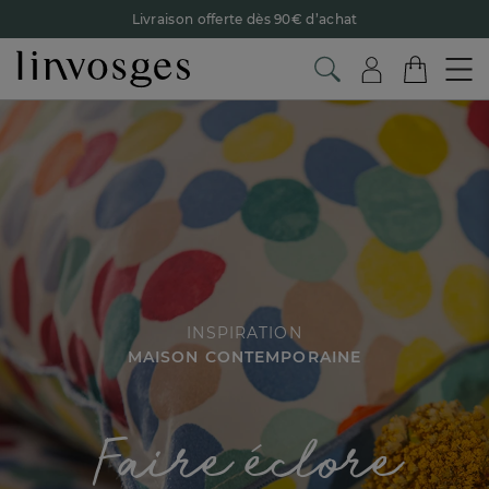
Retour offert avec Colissimo* !
Payez en 3x ou 4x sans frais avec Alma
Le parrainage Linvosges : offrez 15€, recevez 15€ !
Je
découvre
-40% sur votre coup de coeur
dès 2 articles achetés !
J'en
profite
INSPIRATION
MAISON CONTEMPORAINE
'
Faire
eclore