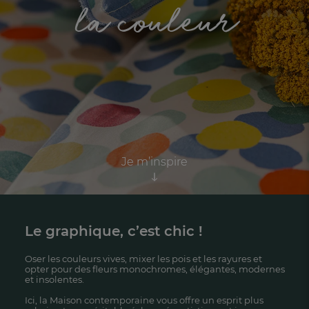
la couleur
Je m’inspire
Je m’inspire
Le graphique, c’est chic !
FR
DE
AT
BE
CH
Oser les couleurs vives, mixer les pois et les rayures et
opter pour des fleurs monochromes, élégantes, modernes
et insolentes.
Ici, la Maison contemporaine vous offre un esprit plus