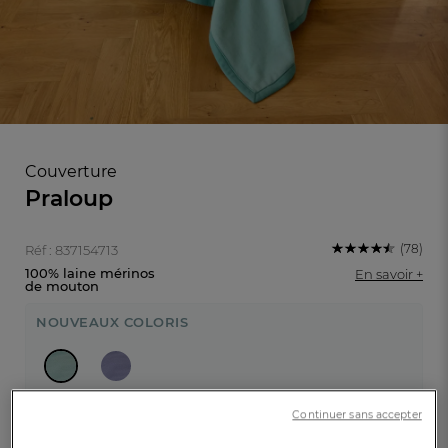
Couverture
Praloup
(78)
Réf : 837154713
100% laine mérinos
En savoir +
de mouton
NOUVEAUX COLORIS
FR
DE
AT
BE
CH
Céladon
Continuer sans accepter