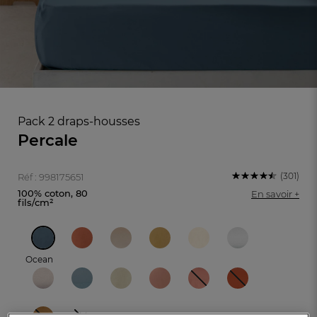
Pack 2 draps-housses
Percale
(301)
Réf : 998175651
100% coton, 80
En savoir +
fils/cm²
FR
DE
AT
BE
CH
Ocean