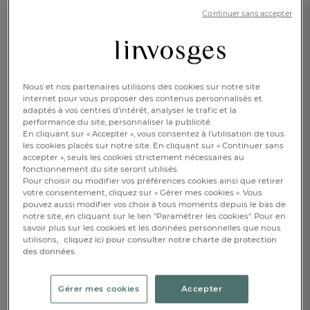
Continuer sans accepter
Caractéristique :
2 draps-housses 1 pers. bonnet 35 cm
Nous et nos partenaires utilisons des cookies sur notre site
80x200cm
90x190cm
90x200cm
internet pour vous proposer des contenus personnalisés et
adaptés à vos centres d’intérêt, analyser le trafic et la
140x190cm
160x200cm
180x200cm
performance du site, personnaliser la publicité.
En cliquant sur « Accepter », vous consentez à l'utilisation de tous
les cookies placés sur notre site. En cliquant sur « Continuer sans
55,20 €
accepter », seuls les cookies strictement nécessaires au
fonctionnement du site seront utilisés.
Pour choisir ou modifier vos préférences cookies ainsi que retirer
Disponible
votre consentement, cliquez sur « Gérer mes cookies ». Vous
pouvez aussi modifier vos choix à tous moments depuis le bas de
notre site, en cliquant sur le lien "Paramétrer les cookies". Pour en
savoir plus sur les cookies et les données personnelles que nous
1
utilisons,
cliquez ici pour consulter notre charte de protection
AJOUTER AU PANIER
des données.
RÉSERVER EN BOUTIQUE
Gérer mes cookies
Accepter