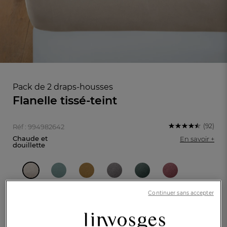
Pack de 2 draps-housses
Flanelle tissé-teint
(92)
Réf : 994982642
Chaude et
En savoir +
douillette
FR
DE
AT
BE
CH
Grège
Continuer sans accepter