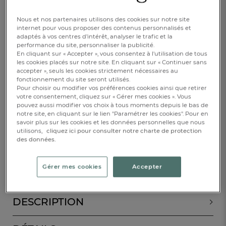
Nous et nos partenaires utilisons des cookies sur notre site
internet pour vous proposer des contenus personnalisés et
90x190cm
140x190cm
160x200cm
adaptés à vos centres d’intérêt, analyser le trafic et la
performance du site, personnaliser la publicité.
180x200cm
200x200cm
En cliquant sur « Accepter », vous consentez à l'utilisation de tous
les cookies placés sur notre site. En cliquant sur « Continuer sans
accepter », seuls les cookies strictement nécessaires au
78,00 €
fonctionnement du site seront utilisés.
Pour choisir ou modifier vos préférences cookies ainsi que retirer
votre consentement, cliquez sur « Gérer mes cookies ». Vous
Disponible
pouvez aussi modifier vos choix à tous moments depuis le bas de
notre site, en cliquant sur le lien "Paramétrer les cookies". Pour en
savoir plus sur les cookies et les données personnelles que nous
utilisons,
cliquez ici pour consulter notre charte de protection
1
AJOUTER AU PANIER
des données.
RÉSERVER EN BOUTIQUE
Gérer mes cookies
Accepter
DESCRIPTION