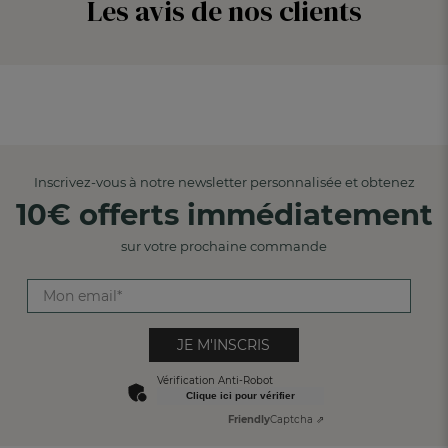
Les avis de nos clients
Blanc
Grenade
Teint de peche
Potimarron
Caramel
Inscrivez-vous à notre newsletter personnalisée et obtenez
Kaki
10€ offerts immédiatement
sur votre prochaine commande
JE M'INSCRIS
Vérification Anti-Robot
Clique ici pour vérifier
Friendly
Captcha ⇗