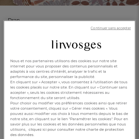
Drap
Instinct végétal
Continuer sans accepter
(1)
Réf : 993456301
Imprimé végétal
En savoir +
Nous et nos partenaires utilisons des cookies sur notre site
internet pour vous proposer des contenus personnalisés et
adaptés à vos centres d’intérêt, analyser le trafic et la
Caractéristique :
performance du site, personnaliser la publicité.
Drap 1 pers.
En cliquant sur « Accepter », vous consentez à l'utilisation de tous
les cookies placés sur notre site. En cliquant sur « Continuer sans
180x310cm
240x310cm
270x310cm
accepter », seuls les cookies strictement nécessaires au
fonctionnement du site seront utilisés.
Pour choisir ou modifier vos préférences cookies ainsi que retirer
59,00 €
FR
DE
AT
votre consentement, cliquez sur « Gérer mes cookies ». Vous
BE
CH
pouvez aussi modifier vos choix à tous moments depuis le bas de
notre site, en cliquant sur le lien "Paramétrer les cookies". Pour en
Epuisé
savoir plus sur les cookies et les données personnelles que nous
utilisons,
cliquez ici pour consulter notre charte de protection
des données.