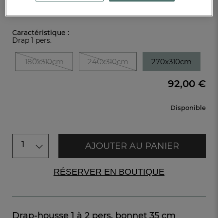
Réf : 996647101
Caractéristique :
Drap 1 pers.
180x310cm
240x310cm
270x310cm
92,00 €
Disponible
1
AJOUTER AU PANIER
RÉSERVER EN BOUTIQUE
Drap-housse 1 à 2 pers. bonnet 35 cm