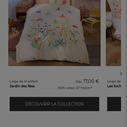
17,00 €
Linge de lit enfant
Linge de lit
Dès
Jardin des fées
Les fuchsia
100% coton, 57 fils/cm²
DÉCOUVRIR LA COLLECTION
D