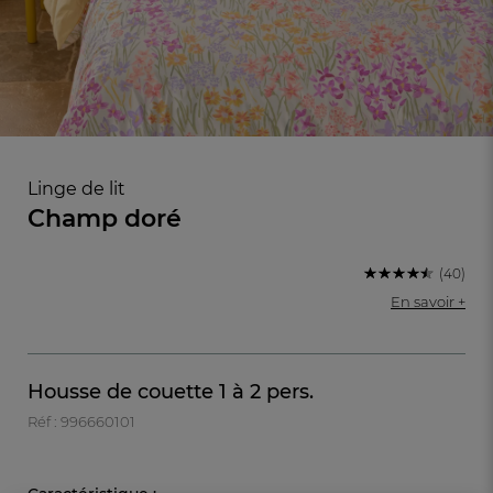
Linge de lit
Champ doré
(40)
En savoir +
FR
DE
AT
Housse de couette 1 à 2 pers.
BE
CH
Réf : 996660101