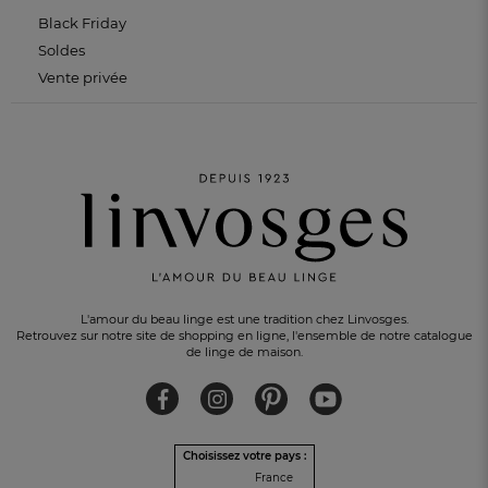
Black Friday
Soldes
Vente privée
L'amour du beau linge est une tradition chez Linvosges.
Retrouvez sur notre site de shopping en ligne, l'ensemble de notre catalogue
de linge de maison.
Choisissez votre pays :
PAIEMENT EN 3 FOIS
sans frais avec Alma
France