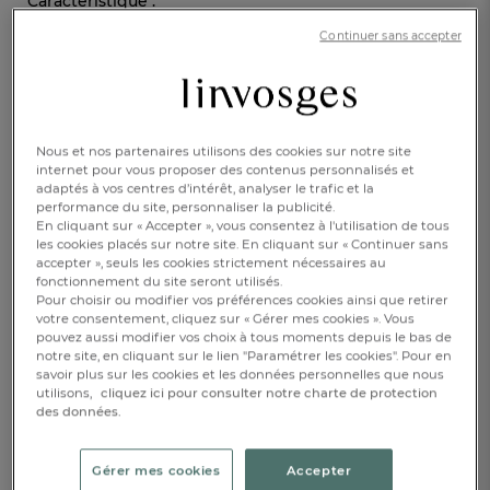
Caractéristique :
Housse de couette 1 pers.
Continuer sans accepter
140x200cm
200x200cm
240x220cm
260x240cm
Nous et nos partenaires utilisons des cookies sur notre site
85,00 €
internet pour vous proposer des contenus personnalisés et
adaptés à vos centres d’intérêt, analyser le trafic et la
performance du site, personnaliser la publicité.
Disponible
En cliquant sur « Accepter », vous consentez à l'utilisation de tous
les cookies placés sur notre site. En cliquant sur « Continuer sans
accepter », seuls les cookies strictement nécessaires au
fonctionnement du site seront utilisés.
Pour choisir ou modifier vos préférences cookies ainsi que retirer
AJOUTER AU PANIER
1
votre consentement, cliquez sur « Gérer mes cookies ». Vous
pouvez aussi modifier vos choix à tous moments depuis le bas de
notre site, en cliquant sur le lien "Paramétrer les cookies". Pour en
RÉSERVER EN BOUTIQUE
savoir plus sur les cookies et les données personnelles que nous
utilisons,
cliquez ici pour consulter notre charte de protection
des données.
Drap 1 à 2 pers.
Gérer mes cookies
Accepter