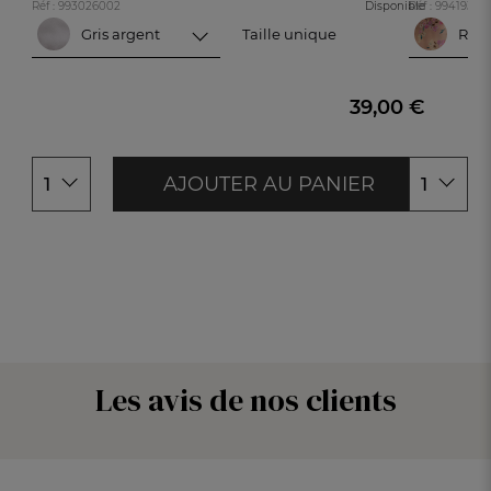
Réf : 993026002
Disponible
Réf : 99419350
Gris argent
Taille unique
Ros
Taille unique
Gris argent
Ros
Ivoire
Gris
39,00 €
Sauge
Nacre
AJOUTER AU PANIER
1
1
Rose
Taupe
Les avis de nos clients