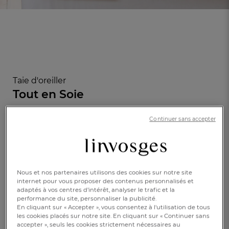
Taie d'oreiller
Tout en Soie
Continuer sans accepter
(707)
Réf : 998401702
100% soie
En savoir +
Nous et nos partenaires utilisons des cookies sur notre site
Gris argent
FR
DE
AT
internet pour vous proposer des contenus personnalisés et
BE
CH
adaptés à vos centres d’intérêt, analyser le trafic et la
Caractéristique :
performance du site, personnaliser la publicité.
Taie d'oreiller carrée
En cliquant sur « Accepter », vous consentez à l'utilisation de tous
les cookies placés sur notre site. En cliquant sur « Continuer sans
accepter », seuls les cookies strictement nécessaires au
65x65cm
50x70cm