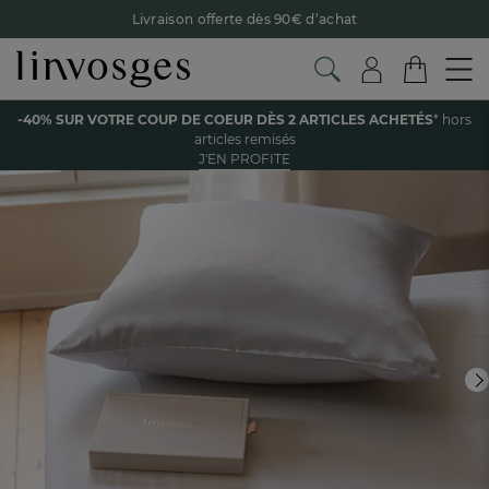
Livraison offerte dès 90€ d’achat
Retour offert avec Colissimo* !
Payez en 3x ou 4x sans frais avec Alma
Voir tous les produits de la catégorie
-40% SUR VOTRE COUP DE COEUR DÈS 2 ARTICLES ACHETÉS
* hors
Le parrainage Linvosges : offrez 15€, recevez 15€ !
Je
articles remisés
découvre
J'EN PROFITE
-40% sur votre coup de coeur
dès 2 articles achetés !
J'en
profite