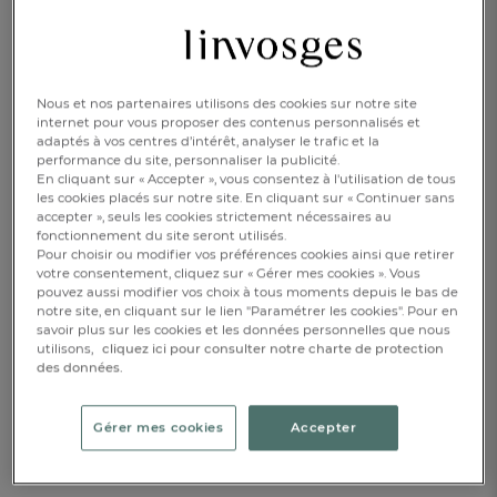
25,00 €
Disponible
Nous et nos partenaires utilisons des cookies sur notre site
internet pour vous proposer des contenus personnalisés et
adaptés à vos centres d’intérêt, analyser le trafic et la
AJOUTER AU PANIER
1
performance du site, personnaliser la publicité.
En cliquant sur « Accepter », vous consentez à l'utilisation de tous
les cookies placés sur notre site. En cliquant sur « Continuer sans
RÉSERVER EN BOUTIQUE
accepter », seuls les cookies strictement nécessaires au
fonctionnement du site seront utilisés.
Pour choisir ou modifier vos préférences cookies ainsi que retirer
votre consentement, cliquez sur « Gérer mes cookies ». Vous
DESCRIPTION
pouvez aussi modifier vos choix à tous moments depuis le bas de
notre site, en cliquant sur le lien "Paramétrer les cookies". Pour en
savoir plus sur les cookies et les données personnelles que nous
DÉTAILS
utilisons,
cliquez ici pour consulter notre charte de protection
des données.
Gérer mes cookies
Accepter
Complétez avec...