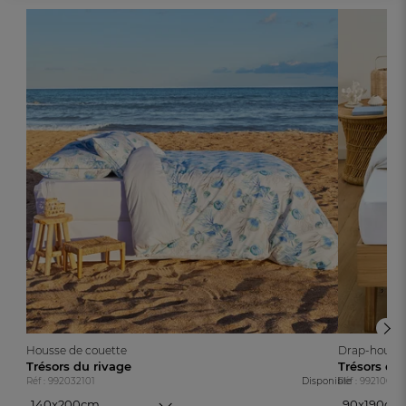
Housse de couette
Drap-houss
Trésors du rivage
Trésors du
Réf : 992032101
Disponible
Réf : 99210050
140x200cm
90x190cm