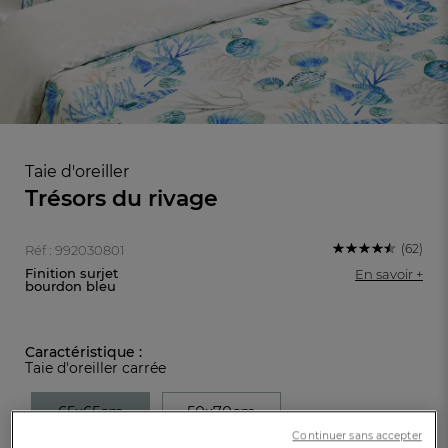
Taie d'oreiller
Trésors du rivage
(62)
Réf : 992030801
Finition surjet
En savoir +
bourdon bleu
FR
DE
AT
Caractéristique :
BE
CH
Taie d'oreiller carrée
65x65cm
50x70cm
Continuer sans accepter