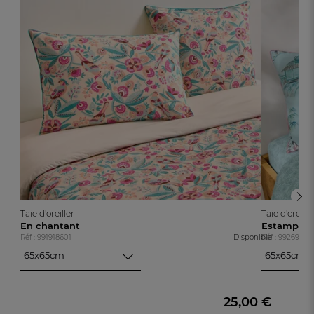
Taie d'oreiller
Taie d'oreille
En chantant
Estampe j
Réf : 991918601
Disponible
Réf : 99269070
65x65cm
65x65cm
65x65cm
65x65cm
50x70cm
50x70cm
25,00 €