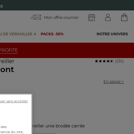
te
Mon offre courrier
 DE VERSAILLES 🌷
PACKS -50%
NOTRE UNIVERS
 PROFITE
reiller
(235)
ont
En savoir +
reiller unie
uer sans accepter
86801
stique :
Taie d'oreiller unie brodée carrée
 des
mance du site,