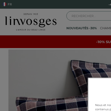
FR
-
NOUVEAUTÉS -30%
CHAM
Accueil
La chambre
Linge de lit
Taie d'oreiller
Vermont
-10% S
Nous et nos
contenus pe