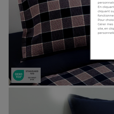
personnalis
En cliquant
cliquant su
fonctionnem
Pour choisi
Gérer mes 
site, en cl
personnell