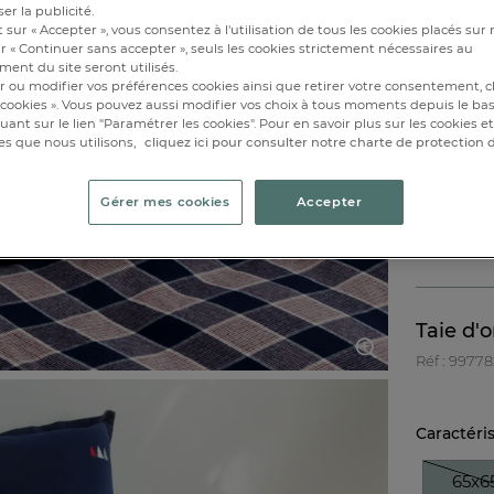
er la publicité.
65x6
 sur « Accepter », vous consentez à l'utilisation de tous les cookies placés sur 
r « Continuer sans accepter », seuls les cookies strictement nécessaires au
ent du site seront utilisés.
Epuisé
r ou modifier vos préférences cookies ainsi que retirer votre consentement, cl
cookies ». Vous pouvez aussi modifier vos choix à tous moments depuis le ba
iquant sur le lien "Paramétrer les cookies". Pour en savoir plus sur les cookies 
es que nous utilisons,
cliquez ici pour consulter notre charte de protection
Gérer mes cookies
Accepter
Taie d'o
Réf : 9977
Caractéri
65x6