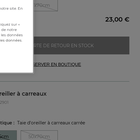
5cm
50x70cm
notre site. En
23,00 €
iquez sur «
s de notre
et les données
 des données.
ALERTE DE RETOUR EN STOCK
RÉSERVER EN BOUTIQUE
reiller à carreaux
82901
stique :
Taie d'oreiller à carreaux carrée
5cm
50x70cm