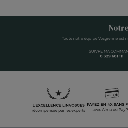
Notre
Toute notre équipe Vosgienne est m
SUIVRE MA COMMA
0 329 601 111
PAYEZ EN 4X
SANS F
L’EXCELLENCE LINVOSGES
avec Alma ou PayP
récompensée par les experts