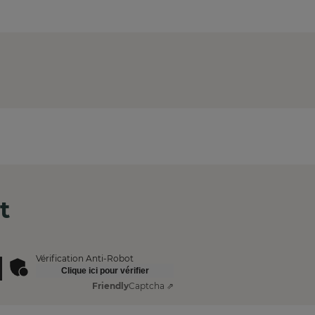
t
Vérification Anti-Robot
Clique ici pour vérifier
Friendly
Captcha ⇗