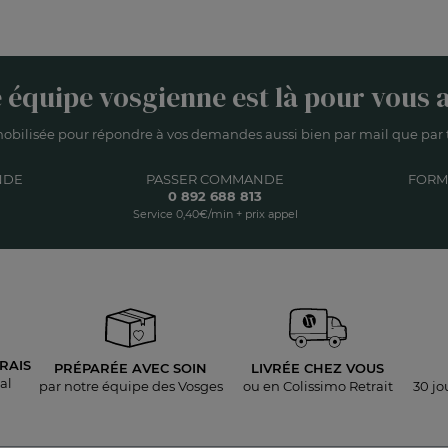
 équipe vosgienne est là pour vous a
obilisée pour répondre à vos demandes aussi bien par mail que par t
NDE
PASSER COMMANDE
FORM
0 892 688 813
Service 0,40€/min + prix appel
RAIS
PRÉPARÉE AVEC SOIN
LIVRÉE
CHEZ VOUS
al
par notre équipe des Vosges
ou en Colissimo Retrait
30 jo