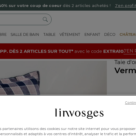
40% sur votre coup de coeur
dès 2 articles achetés !
J'en profi
Livraison offerte dès 90€ d’achat
Retour offert avec Colissimo* !
BRE
SALLE DE BAIN
TABLE
VÊTEMENT
ENFANT
DÉCO
CHÂTEAU
Payez en 3x ou 4x sans frais avec Alma
Le parrainage Linvosges : offrez 15€, recevez 15€ !
Je découvre
J'EN
UPP. DÈS 2 ARTICLES SUR TOUT*
avec le code
EXTRA10
-10% supp. dès 2 articles avec le code
EXTRA10
J'en profite
Taie d'o
Verm
Taie d'o
Contin
Réf : 9977
Caractéri
 partenaires utilisons des cookies sur notre site internet pour vous proposer
rsonnalisés et adaptés à vos centres d’intérêt, analyser le trafic et la perfor