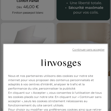
Confort Parfait
46,00 €
Dès
Finition passepoil blanc
Continuer sans accepter
DOWNPASS
Oreiller moelleux
Nous et nos partenaires utilisons des cookies sur notre site
Naturel prestige
PRIX DOUX
internet pour vous proposer des contenus personnalisés et
adaptés à vos centres d’intérêt, analyser le trafic et la
125,00 €
Dès
Oreiller ferme
performance du site, personnaliser la publicité.
70% duvet 30% plumettes
Confort Parfait
En cliquant sur « Accepter », vous consentez à l'utilisation de tous
les cookies placés sur notre site. En cliquant sur « Continuer sans
47,00 €
Dès
accepter », seuls les cookies strictement nécessaires au
Finition passepoil blanc
fonctionnement du site seront utilisés.
Pour choisir ou modifier vos préférences cookies ainsi que retirer