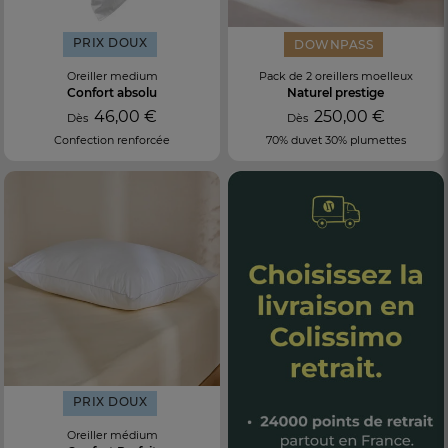
PRIX DOUX
DOWNPASS
Oreiller medium
Pack de 2 oreillers moelleux
Confort absolu
Naturel prestige
46,00 €
250,00 €
Dès
Dès
Confection renforcée
70% duvet 30% plumettes
FR
DE
AT
BE
CH
PRIX DOUX
Oreiller médium