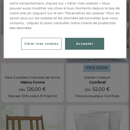
votre consentement, cliquez sur « Gérer mes cookies ». Vous
pouvez aussi modifier vos choix à tous moments depuis le bas de
notre site, en cliquant sur le lien "Paramétrer les cookies". Pour en
savoir plus sur les cookies et les données personnelles que nous
utilisons,
cliquez ici pour consulter notre charte de protection
des données.
Gérer mes cookies
Accepter
PRIX DOUX
Pack 2 oreillers mémoire de forme
Oreiller medium
Mémo Forme
Comforel
126,00 €
52,00 €
Dès
Dès
Percale 100% coton, 91 fils/cm2
Flocons duveteux Comforel