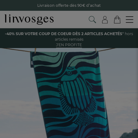
Livraison offerte dès 90€ d’achat
Retour offert avec Colissimo* !
Payez en 3x ou 4x sans frais avec Alma
Voir tous les produits de la catégorie
-40% SUR VOTRE COUP DE COEUR DÈS 2 ARTICLES ACHETÉS
* hors
Le parrainage Linvosges : offrez 15€, recevez 15€ !
Je
articles remisés
découvre
J'EN PROFITE
-40% sur votre coup de coeur
dès 2 articles achetés !
J'en
profite