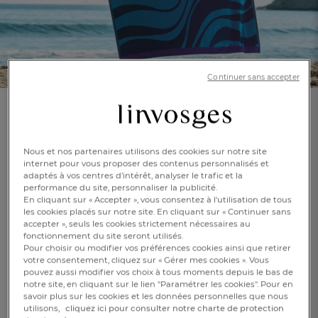
Continuer sans accepter
Drap de bain
Grand bleu
Nous et nos partenaires utilisons des cookies sur notre site
internet pour vous proposer des contenus personnalisés et
adaptés à vos centres d’intérêt, analyser le trafic et la
(69)
Réf : 992088801
performance du site, personnaliser la publicité.
Jacquard motif
En savoir +
En cliquant sur « Accepter », vous consentez à l'utilisation de tous
vague et poisson
les cookies placés sur notre site. En cliquant sur « Continuer sans
accepter », seuls les cookies strictement nécessaires au
fonctionnement du site seront utilisés.
FR
DE
AT
Pour choisir ou modifier vos préférences cookies ainsi que retirer
Caractéristique :
BE
CH
Drap de plage
votre consentement, cliquez sur « Gérer mes cookies ». Vous
pouvez aussi modifier vos choix à tous moments depuis le bas de
notre site, en cliquant sur le lien "Paramétrer les cookies". Pour en
100x180cm
savoir plus sur les cookies et les données personnelles que nous
utilisons,
cliquez ici pour consulter notre charte de protection