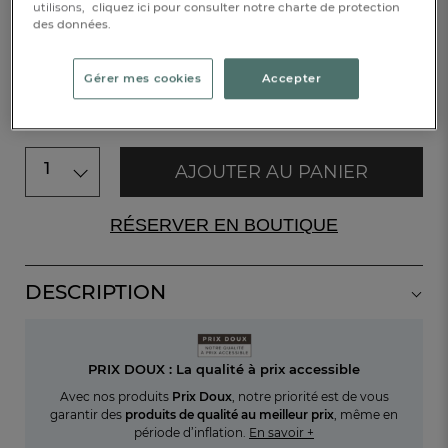
utilisons,
cliquez ici pour consulter notre charte de protection
-40%
11,40 €
19,00 €
des données.
Disponible
Gérer mes cookies
Accepter
PRIX DOUX
NOUVEAUX COLORIS
1
AJOUTER AU PANIER
RÉSERVER EN BOUTIQUE
DESCRIPTION
PRIX DOUX : La qualité à prix accessible
Avec nos produits
Prix Doux
, notre priorité est de vous
garantir des
produits de qualité au meilleur prix
, même en
période d’inflation.
En savoir +