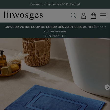
Livraison offerte dès 90€ d’achat
Retour offert avec Colissimo* !
Payez en 3x ou 4x sans frais avec Alma
Voir tous les produits de la catégorie
-40% SUR VOTRE COUP DE COEUR DÈS 2 ARTICLES ACHETÉS
* hors
Le parrainage Linvosges : offrez 15€, recevez 15€ !
Je
articles remisés
découvre
J'EN PROFITE
-40% sur votre coup de coeur
dès 2 articles achetés !
J'en
profite