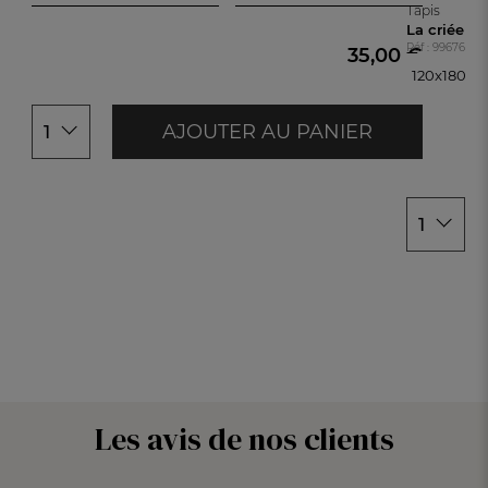
50x80cm
Tempete
Ivoire
Tapis
70x140cm
La criée
Bleu scandinave
Soleil
Réf : 99676930
35,00 €
120x180c
Blanc
Lagon
120x180cm
Caramel
AJOUTER AU PANIER
1
Ciel
1
Les avis de nos clients