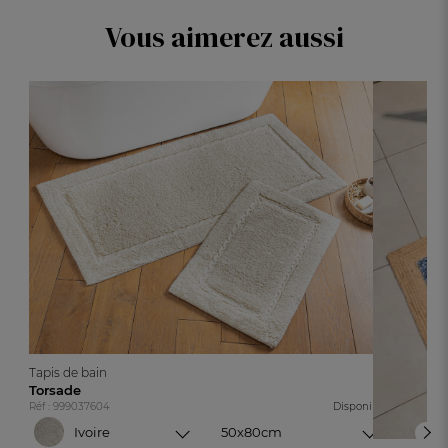
Bougainvilliers
Vous aimerez aussi
Vert cèdre
Coraux
Orange vermillon
Safran
Jade
Topaze
Vert tendre
Noir
Grenat
Sable
Tapis de bain
Gris zinc
Torsade
Réf : 999037604
Disponible
Gris ardoise
Ivoire
50x80cm