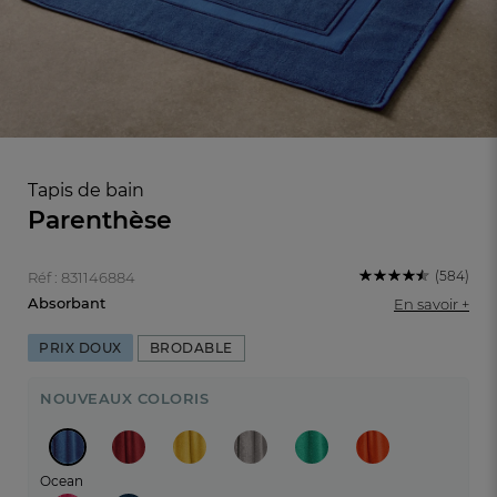
Tapis de bain
Parenthèse
(584)
Réf : 831146884
Absorbant
En savoir +
BRODABLE
PRIX DOUX
FR
DE
AT
NOUVEAUX COLORIS
BE
CH
Ocean