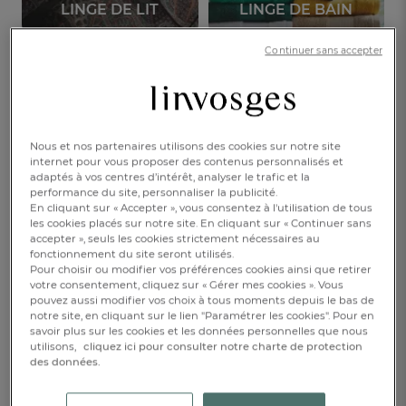
LINGE DE LIT
LINGE DE BAIN
Continuer sans accepter
LINGE DE TABLE
VÊTEMENTS
ENFANTS
DÉCORATION
Nous et nos partenaires utilisons des cookies sur notre site
internet pour vous proposer des contenus personnalisés et
adaptés à vos centres d’intérêt, analyser le trafic et la
performance du site, personnaliser la publicité.
Découvrez nos best-sellers !
En cliquant sur « Accepter », vous consentez à l'utilisation de tous
les cookies placés sur notre site. En cliquant sur « Continuer sans
accepter », seuls les cookies strictement nécessaires au
fonctionnement du site seront utilisés.
Pour choisir ou modifier vos préférences cookies ainsi que retirer
votre consentement, cliquez sur « Gérer mes cookies ». Vous
pouvez aussi modifier vos choix à tous moments depuis le bas de
notre site, en cliquant sur le lien "Paramétrer les cookies". Pour en
FR
DE
AT
BE
CH
savoir plus sur les cookies et les données personnelles que nous
utilisons,
cliquez ici pour consulter notre charte de protection
des données.