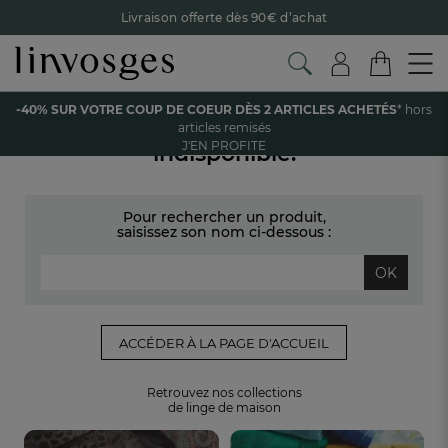
Livraison offerte dès 90€ d’achat
Retour offert avec Colissimo* !
Payez en 3x ou 4x sans frais avec Alma
-40% SUR VOTRE COUP DE COEUR DÈS 2 ARTICLES ACHETÉS
* hors
Le parrainage Linvosges : offrez 15€, recevez 15€ !
Je
Votre article est temporairement
articles remisés
découvre
J'EN PROFITE
indisponible.
-40% sur votre coup de coeur
dès 2 articles achetés !
J'en
profite
Pour rechercher un produit,
saisissez son nom ci-dessous :
OK
ACCÉDER À LA PAGE D'ACCUEIL
Retrouvez nos collections
de linge de maison