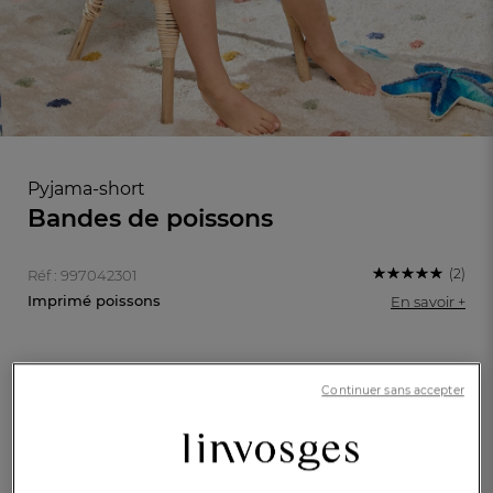
Pyjama-short
Bandes de poissons
(2)
Réf : 997042301
Imprimé poissons
En savoir +
Caractéristique :
FR
DE
AT
Pyjama
Continuer sans accepter
BE
CH
2/3 ans
4/5 ans
6/7 ans
8/9 ans