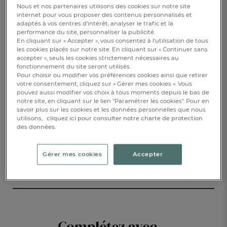
Nous et nos partenaires utilisons des cookies sur notre site
internet pour vous proposer des contenus personnalisés et
29,00 €
adaptés à vos centres d’intérêt, analyser le trafic et la
performance du site, personnaliser la publicité.
En cliquant sur « Accepter », vous consentez à l'utilisation de tous
Disponible
les cookies placés sur notre site. En cliquant sur « Continuer sans
accepter », seuls les cookies strictement nécessaires au
fonctionnement du site seront utilisés.
Pour choisir ou modifier vos préférences cookies ainsi que retirer
votre consentement, cliquez sur « Gérer mes cookies ». Vous
AJOUTER AU PANIER
1
pouvez aussi modifier vos choix à tous moments depuis le bas de
notre site, en cliquant sur le lien "Paramétrer les cookies". Pour en
savoir plus sur les cookies et les données personnelles que nous
RÉSERVER EN BOUTIQUE
utilisons,
cliquez ici pour consulter notre charte de protection
des données.
DESCRIPTION
Gérer mes cookies
Accepter
DÉTAILS
Complétez avec...