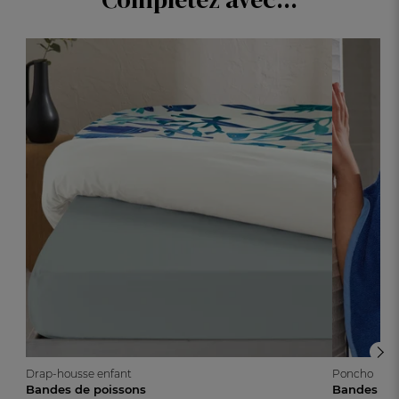
Drap-housse enfant
Poncho
Bandes de poissons
Bandes de