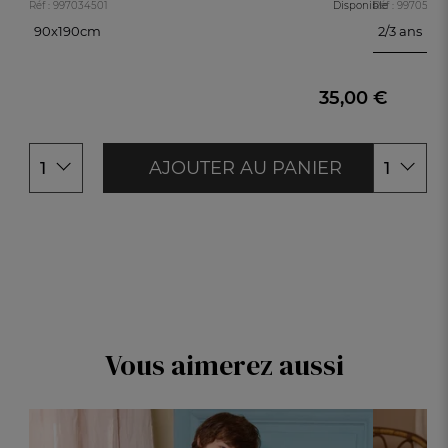
Réf : 997034501
Disponible
Réf : 99705140
90x190cm
2/3 ans
2/3 ans
90x190cm
4/5 ans
6/7 ans
35,00 €
AJOUTER AU PANIER
1
1
Vous aimerez aussi