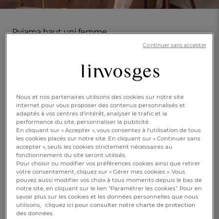
Pyjama haut uni femme
Parfum vanille
Continuer sans accepter
(4)
Réf : 992665901
Finition surpiqûres
En savoir +
roses
Nous et nos partenaires utilisons des cookies sur notre site
internet pour vous proposer des contenus personnalisés et
adaptés à vos centres d’intérêt, analyser le trafic et la
Caractéristique :
performance du site, personnaliser la publicité.
Pyjama haut uni
En cliquant sur « Accepter », vous consentez à l'utilisation de tous
les cookies placés sur notre site. En cliquant sur « Continuer sans
accepter », seuls les cookies strictement nécessaires au
36/38
44/46
48/50
fonctionnement du site seront utilisés.
Pour choisir ou modifier vos préférences cookies ainsi que retirer
79,00 €
FR
DE
AT
votre consentement, cliquez sur « Gérer mes cookies ». Vous
BE
CH
pouvez aussi modifier vos choix à tous moments depuis le bas de
notre site, en cliquant sur le lien "Paramétrer les cookies". Pour en
Epuisé
savoir plus sur les cookies et les données personnelles que nous
utilisons,
cliquez ici pour consulter notre charte de protection
des données.