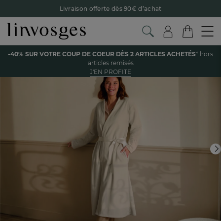
Livraison offerte dès 90€ d’achat
Retour offert avec Colissimo* !
Payez en 3x ou 4x sans frais avec Alma
Voir tous les produits de la catégorie
-40% SUR VOTRE COUP DE COEUR DÈS 2 ARTICLES ACHETÉS
* hors
Le parrainage Linvosges : offrez 15€, recevez 15€ !
Je
articles remisés
découvre
J'EN PROFITE
-40% sur votre coup de coeur
dès 2 articles achetés !
J'en
profite