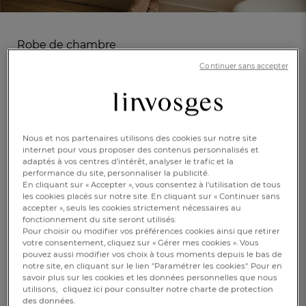
Robe de chambre
Olympie
Continuer sans accepter
(1)
Réf : 996846702
Polaire
En savoir +
Nous et nos partenaires utilisons des cookies sur notre site
internet pour vous proposer des contenus personnalisés et
adaptés à vos centres d’intérêt, analyser le trafic et la
Ivoire
performance du site, personnaliser la publicité.
En cliquant sur « Accepter », vous consentez à l'utilisation de tous
les cookies placés sur notre site. En cliquant sur « Continuer sans
accepter », seuls les cookies strictement nécessaires au
fonctionnement du site seront utilisés.
36/38
40/42
44/46
Pour choisir ou modifier vos préférences cookies ainsi que retirer
FR
DE
AT
votre consentement, cliquez sur « Gérer mes cookies ». Vous
BE
CH
pouvez aussi modifier vos choix à tous moments depuis le bas de
85,00 €
notre site, en cliquant sur le lien "Paramétrer les cookies". Pour en
savoir plus sur les cookies et les données personnelles que nous
utilisons,
cliquez ici pour consulter notre charte de protection
Epuisé
des données.