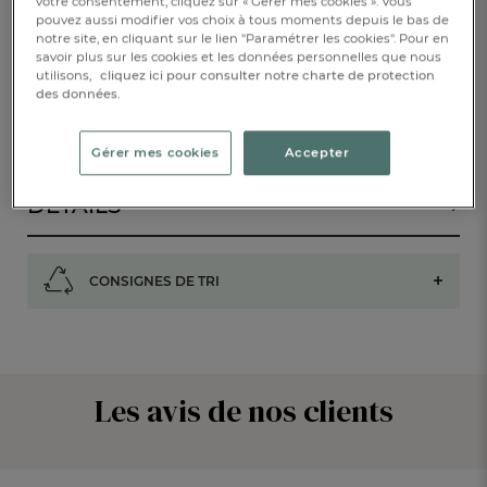
votre consentement, cliquez sur « Gérer mes cookies ». Vous
ALERTE DE RETOUR EN STOCK
pouvez aussi modifier vos choix à tous moments depuis le bas de
notre site, en cliquant sur le lien "Paramétrer les cookies". Pour en
savoir plus sur les cookies et les données personnelles que nous
RÉSERVER EN BOUTIQUE
utilisons,
cliquez ici pour consulter notre charte de protection
des données.
DESCRIPTION
Gérer mes cookies
Accepter
DÉTAILS
CONSIGNES DE TRI
Les avis de nos clients