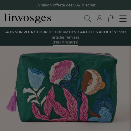
Livraison offerte dès 90€ d’achat
Retour offert avec Colissimo* !
Payez en 3x ou 4x sans frais avec Alma
Voir tous les produits de la catégorie
-40% SUR VOTRE COUP DE COEUR DÈS 2 ARTICLES ACHETÉS
* hors
Le parrainage Linvosges : offrez 15€, recevez 15€ !
Je
articles remisés
découvre
J'EN PROFITE
-40% sur votre coup de coeur
dès 2 articles achetés !
J'en
profite