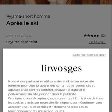
Pyjama-short homme
Après le ski
(12)
Réf : 998349501
Rayures tissé-teint
En savoir +
Continuer sans accepter
Caractéristique :
Pyjama-short
XL
M
L
Nous et nos partenaires utilisons des cookies sur notre site
XXL
internet pour vous proposer des contenus personnalisés et
FR
DE
AT
adaptés à vos centres d’intérêt, analyser le trafic et la
BE
CH
performance du site, personnaliser la publicité.
69,00 €
En cliquant sur « Accepter », vous consentez à l'utilisation de tous
les cookies placés sur notre site. En cliquant sur « Continuer sans
accepter », seuls les cookies strictement nécessaires au
Disponible
fonctionnement du site seront utilisés.