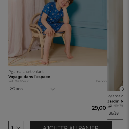
Pyjama-short enfant
Voyage dans l’espace
Réf : 996959801
Disponible
2/3 ans
2/3 ans
Pyjama cou
4/5 ans
Jardin féé
Réf : 99479810
6/7 ans
29,00 €
8/9 ans
36/38
36/38
40/42
AJOUTER AU PANIER
1