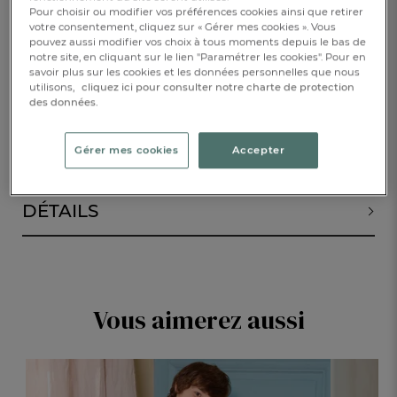
Pour choisir ou modifier vos préférences cookies ainsi que retirer
votre consentement, cliquez sur « Gérer mes cookies ». Vous
pouvez aussi modifier vos choix à tous moments depuis le bas de
AJOUTER AU PANIER
1
notre site, en cliquant sur le lien "Paramétrer les cookies". Pour en
savoir plus sur les cookies et les données personnelles que nous
utilisons,
cliquez ici pour consulter notre charte de protection
RÉSERVER EN BOUTIQUE
des données.
Gérer mes cookies
Accepter
DESCRIPTION
DÉTAILS
Vous aimerez aussi