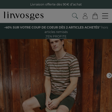
Livraison offerte dès 90€ d’achat
Retour offert avec Colissimo* !
Payez en 3x ou 4x sans frais avec Alma
Voir tous les produits de la catégorie
-40% SUR VOTRE COUP DE COEUR DÈS 2 ARTICLES ACHETÉS
* hors
Le parrainage Linvosges : offrez 15€, recevez 15€ !
Je
articles remisés
découvre
J'EN PROFITE
-40% sur votre coup de coeur
dès 2 articles achetés !
J'en
profite