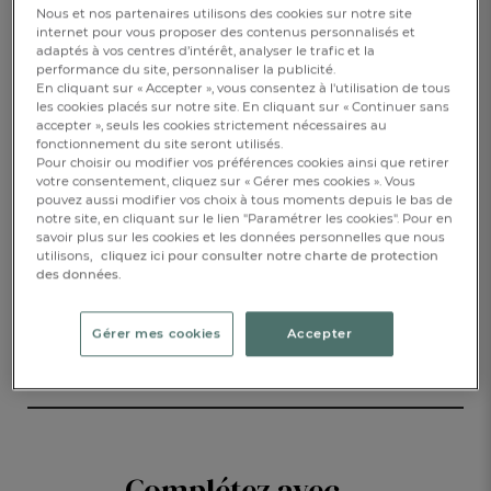
Nous et nos partenaires utilisons des cookies sur notre site
internet pour vous proposer des contenus personnalisés et
69,00 €
adaptés à vos centres d’intérêt, analyser le trafic et la
performance du site, personnaliser la publicité.
En cliquant sur « Accepter », vous consentez à l'utilisation de tous
Disponible
les cookies placés sur notre site. En cliquant sur « Continuer sans
accepter », seuls les cookies strictement nécessaires au
fonctionnement du site seront utilisés.
Pour choisir ou modifier vos préférences cookies ainsi que retirer
votre consentement, cliquez sur « Gérer mes cookies ». Vous
AJOUTER AU PANIER
1
pouvez aussi modifier vos choix à tous moments depuis le bas de
notre site, en cliquant sur le lien "Paramétrer les cookies". Pour en
savoir plus sur les cookies et les données personnelles que nous
RÉSERVER EN BOUTIQUE
utilisons,
cliquez ici pour consulter notre charte de protection
des données.
DESCRIPTION
Gérer mes cookies
Accepter
DÉTAILS
Complétez avec...