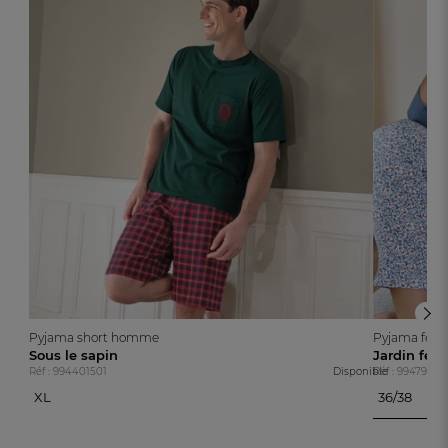
Pyjama short homme
Pyjama fe
Sous le sapin
Jardin féé
Réf : 994401501
Disponible
Réf : 99479290
XL
36/38
36/38
XL
40/42