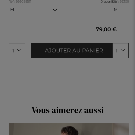
Réf : 993088511
Disponible
Réf : 99309891
M
M
M
M
L
L
XL
XL
79,00 €
XXL
XXL
AJOUTER AU PANIER
1
1
Vous aimerez aussi