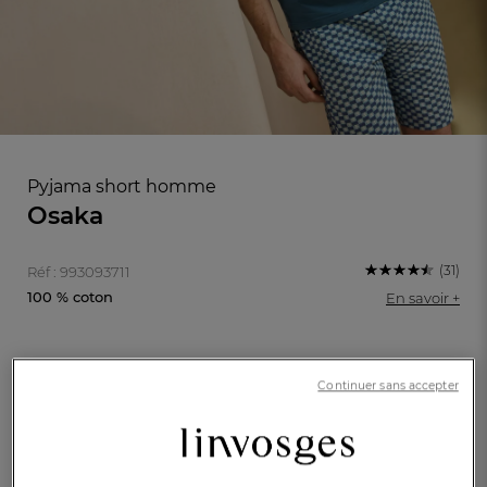
Pyjama short homme
Osaka
(31)
Réf : 993093711
100 % coton
En savoir +
Caractéristique :
FR
DE
AT
Pyjama
Continuer sans accepter
BE
CH
M
L
XL
XXL