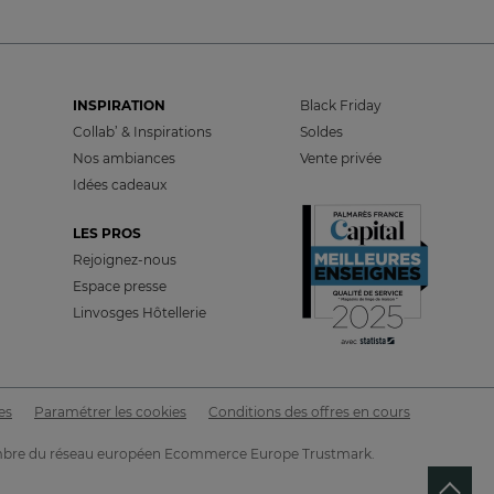
INSPIRATION
Black Friday
Collab’ & Inspirations
Soldes
Nos ambiances
Vente privée
Idées cadeaux
LES PROS
Rejoignez-nous
Espace presse
Linvosges Hôtellerie
es
Paramétrer les cookies
Conditions des offres en cours
LU 7ÈME MEILLEUR SITE
de vente en France
t membre du réseau européen Ecommerce Europe Trustmark.