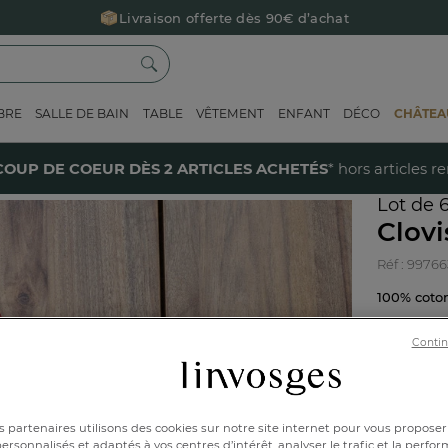
Livraison offerte dès 90€ d’achat
Retour offert avec Colissimo* !
Payez en 3x ou 4x sans frais avec Alma
BRE
SALLE DE BAIN
TABLE
VÊTEMENT
ENFANT
DÉCO
CHÂTEAU
Le parrainage Linvosges : offrez 15€, recevez 15€ !
Je découvre
40% sur votre coup de coeur
dès 2 articles achetés !
J'en profi
COUP DE COEUR DÈS 2 ARTICLES ACHETÉS
* hors articles r
Lot de 
Clovi
Réf : 99766
100% cot
BRODAB
Contin
Caractéri
 partenaires utilisons des cookies sur notre site internet pour vous proposer
rsonnalisés et adaptés à vos centres d’intérêt, analyser le trafic et la perfor