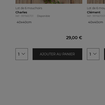
Lot de 6 mouchoirs
Lot de 6 mou
Charles
Clément
Réf : 997665701
Disponible
Réf : 99766700
40x40cm
40x40cm
40x40cm
40x40cm
29,00 €
1
1
AJOUTER AU PANIER