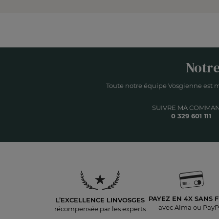
Notre
Toute notre équipe Vosgienne est m
SUIVRE MA COMMA
0 329 601 111
PAYEZ EN 4X
SANS F
L’EXCELLENCE LINVOSGES
avec Alma ou PayP
récompensée par les experts