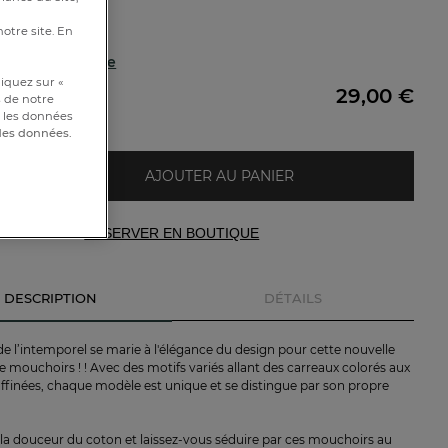
0cm
notre site. En
ter une broderie
iquez sur «
29,00 €
e
s de notre
et les données
 des données.
AJOUTER AU PANIER
RÉSERVER EN BOUTIQUE
DESCRIPTION
DÉTAILS
e l’intemporel se marie à l'élégance du design pour cette nouvelle
e mouchoirs ! ! Avec des motifs variés allant des carreaux colorés aux
affinées, chaque modèle est unique et se distingue par son propre
la douceur du coton et laissez-vous séduire par ces mouchoirs au