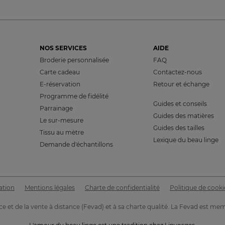
NOS SERVICES
AIDE
Broderie personnalisée
FAQ
Carte cadeau
Contactez-nous
E-réservation
Retour et échange
Programme de fidélité
Guides et conseils
Parrainage
Guides des matières
Le sur-mesure
Guides des tailles
Tissu au mètre
Lexique du beau linge
Demande d'échantillons
ation
Mentions légales
Charte de confidentialité
Politique de cooki
É
e et de la vente à distance (Fevad) et à sa charte qualité. La Fevad es