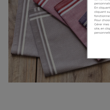
personnalis
En cliquant
cliquant su
fonctionnem
Pour choisi
Gérer mes 
site, en cl
personnell