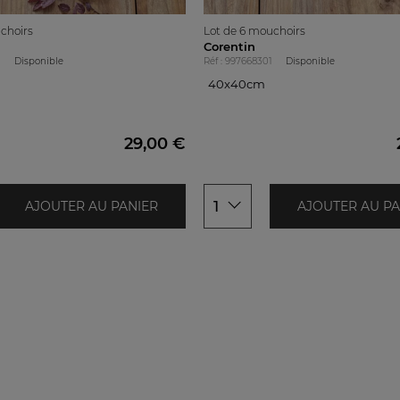
choirs
Lot de 6 mouchoirs
Corentin
1
Disponible
Réf : 997668301
Disponible
40x40cm
40x40cm
29,00 €
1
AJOUTER AU PANIER
AJOUTER AU PA