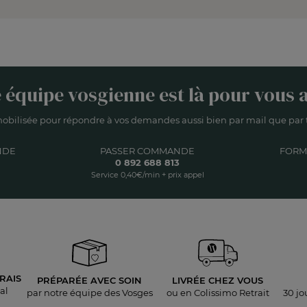
 équipe vosgienne est là pour vous a
obilisée pour répondre à vos demandes aussi bien par mail que par t
NDE
PASSER COMMANDE
FORM
0 892 688 813
Service 0,40€/min + prix appel
RAIS
PRÉPARÉE AVEC SOIN
LIVRÉE
CHEZ VOUS
al
par notre équipe des Vosges
ou en Colissimo Retrait
30 jo