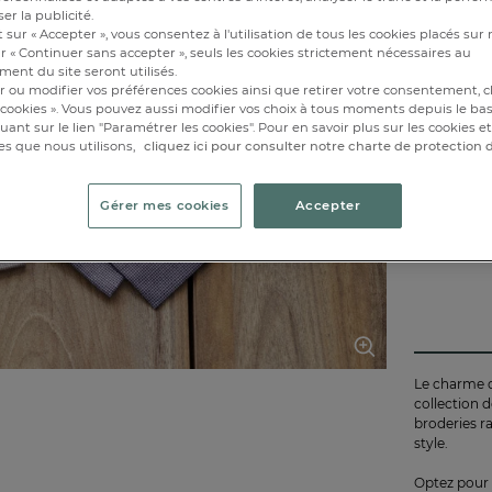
40x4
er la publicité.
 sur « Accepter », vous consentez à l'utilisation de tous les cookies placés sur 
r « Continuer sans accepter », seuls les cookies strictement nécessaires au
Ajou
ent du site seront utilisés.
r ou modifier vos préférences cookies ainsi que retirer votre consentement, cl
Disponibl
cookies ». Vous pouvez aussi modifier vos choix à tous moments depuis le ba
iquant sur le lien "Paramétrer les cookies". Pour en savoir plus sur les cookies 
es que nous utilisons,
cliquez ici pour consulter notre charte de protection
1
Gérer mes cookies
Accepter
Le charme d
collection d
broderies r
style.
Optez pour 