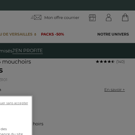
Mon offre courrier
 DE VERSAILLES 🌷
PACKS -50%
NOTRE UNIVERS
te
J'EN PROFITE
emisés
6 mouchoirs
(140)
s
3101
on
En savoir +
LE
uer sans accepter
stique :
6 mouchoirs
 des
mance du site,