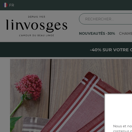
FR
NOUVEAUTÉS -30%
CHAM
Accueil
Les vêtements
Mouchoir
Clovis
-
-40% SUR VOTRE 
Nous et nos
contenus pe