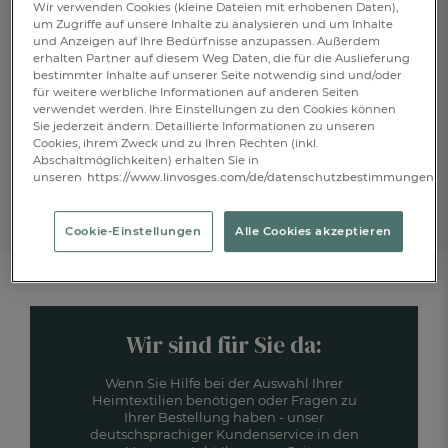
auf Ihre Bestellung
Wir verwenden Cookies (kleine Dateien mit erhobenen Daten),
um Zugriffe auf unsere Inhalte zu analysieren und um Inhalte
und Anzeigen auf Ihre Bedürfnisse anzupassen. Außerdem
erhalten Partner auf diesem Weg Daten, die für die Auslieferung
bestimmter Inhalte auf unserer Seite notwendig sind und/oder
für weitere werbliche Informationen auf anderen Seiten
ANMELDEN
verwendet werden. Ihre Einstellungen zu den Cookies können
Sie jederzeit ändern. Detaillierte Informationen zu unseren
Anti-Roboter-Verifizierung
Cookies, ihrem Zweck und zu Ihren Rechten (inkl.
Hier klicken
Abschaltmöglichkeiten) erhalten Sie in
unseren
https://www.linvosges.com/de/datenschutzbestimmungen.
Friendly
Captcha ⇗
*Der Newsletterversand erfolgt entsprechend unserer
Datenschutzerklärung
.
Sie können sich jederzeit von unserem Newsletter abmelden.
Cookie-Einstellungen
Alle Cookies akzeptieren
Wir sind für Sie da:
FR
DE
AT
BE
CH
Wenn Sie Hilfe bei der Auswahl Ihrer
Heimtextilien benötigen oder Fragen zu
Ihrer Bestellung haben - unser
deutschsprachiger Kundenservice in den