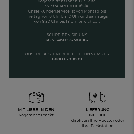
Vogesen steht Ihnen zur Seite.
Wir freuen uns auf Sie!
Unser Kundenservice ist von Montag bis
Freitag von 8 Uhr bis 19 Uhr und samstags
von 8:30 Uhr bis 18 Uhr erreichbar.
SCHREIBEN SIE UNS
KONTAKTFORMULAR
UNSERE KOSTENFREIE TELEFONNUMMER
0800 627 10 01
MIT LIEBE IN DEN
LIEFERUNG
Vogesen verpackt
MIT DHL
direkt an Ihre Haustür oder
Ihre Packstation