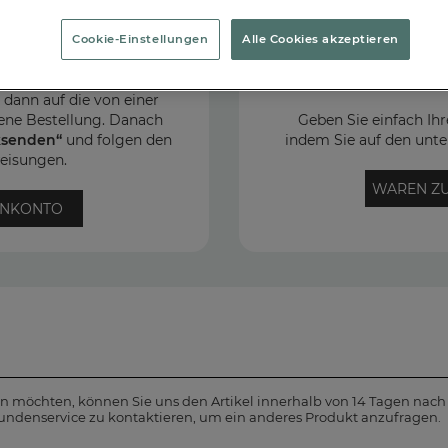
Cookie-Einstellungen
Alle Cookies akzeptieren
Sie haben noch kein
m Kundenkonto an und
We
die Rubrik
„Meine
e dann auf die von einer
ene Bestellung. Danach
Geben Sie einfach I
ksenden“
und folgen den
indem Sie auf den unte
eisungen.
WAREN Z
ENKONTO
 möchten, können Sie uns den Artikel innerhalb von 14 Tagen nach 
undenservice zu kontaktieren, um ein anderes Produkt anzufragen.