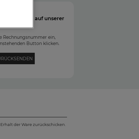
 Kundenkonto auf unserer
bseite?
hre Rechnungsnummer ein,
nstehenden Button klicken.
URÜCKSENDEN
Erhalt der Ware zurückschicken.