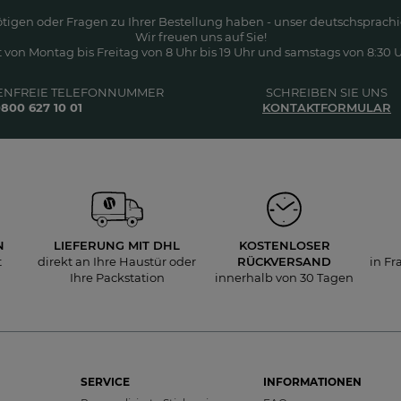
ötigen oder Fragen zu Ihrer Bestellung haben - unser deutschsprachi
Wir freuen uns auf Sie!
 von Montag bis Freitag von 8 Uhr bis 19 Uhr und samstags von 8:30 Uh
ENFREIE TELEFONNUMMER
SCHREIBEN SIE UNS
800 627 10 01
KONTAKTFORMULAR
N
LIEFERUNG
MIT DHL
KOSTENLOSER
t
direkt an Ihre Haustür oder
RÜCKVERSAND
in Fr
Ihre Packstation
innerhalb von 30 Tagen
SERVICE
INFORMATIONEN