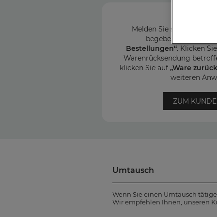
Melden Sie sich in Ihre
begeben Sie sich in 
Bestellungen“
. Klicken Si
Warenrücksendung betroff
klicken Sie auf
„Ware zurüc
weiteren Anw
ZUM KUND
Umtausch
Wenn Sie einen Umtausch tätigen
Wir empfehlen Ihnen, unseren K