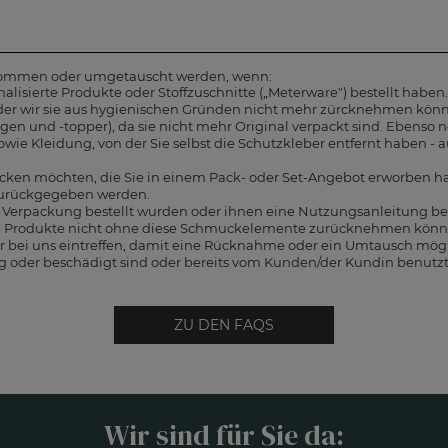
nommen oder umgetauscht werden, wenn:
lisierte Produkte oder Stoffzuschnitte („Meterware") bestellt haben.
oder wir sie aus hygienischen Gründen nicht mehr zürcknehmen könn
en und -topper), da sie nicht mehr Original verpackt sind. Ebenso 
ie Kleidung, von der Sie selbst die Schutzkleber entfernt haben - au
hicken möchten, die Sie in einem Pack- oder Set-Angebot erworben h
zurückgegeben werden.
len Verpackung bestellt wurden oder ihnen eine Nutzungsanleitung bei
ne Produkte nicht ohne diese Schmuckelemente zurücknehmen könn
 bei uns eintreffen, damit eine Rücknahme oder ein Umtausch mögli
ig oder beschädigt sind oder bereits vom Kunden/der Kundin benutz
ZU DEN FAQS
Wir sind für Sie da: