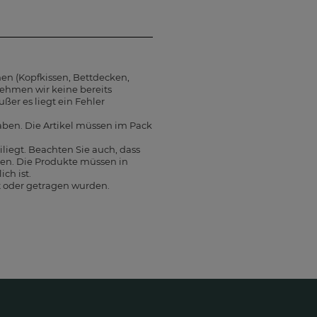
en (Kopfkissen, Bettdecken,
nehmen wir keine bereits
ßer es liegt ein Fehler
aben. Die Artikel müssen im Pack
liegt. Beachten Sie auch, dass
en. Die Produkte müssen in
ch ist.
t oder getragen wurden.