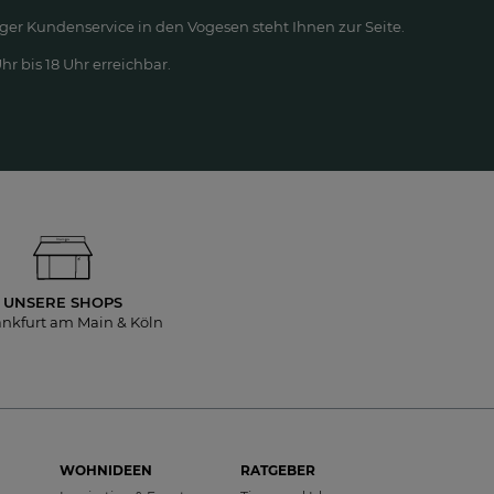
ger Kundenservice in den Vogesen steht Ihnen zur Seite.
r bis 18 Uhr erreichbar.
UNSERE SHOPS
ankfurt am Main & Köln
WOHNIDEEN
RATGEBER