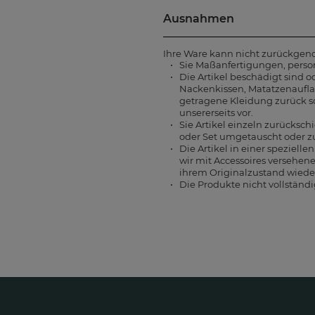
Ausnahmen
Ihre Ware kann nicht zurückge
Sie Maßanfertigungen, persona
Die Artikel beschädigt sind 
Nackenkissen, Matatzenauflag
getragene Kleidung zurück sow
unsererseits vor.
Sie Artikel einzeln zurücksc
oder Set umgetauscht oder 
Die Artikel in einer speziel
wir mit Accessoires versehe
ihrem Originalzustand wieder
Die Produkte nicht vollständ